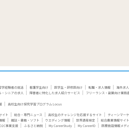
留学経験者の就活
看護学生向け
医学生・研修医向け
転職・求人情報
海外求人
ル・シニアの求人
障害者に特化した求人紹介サービス
フリーランス・副業向け業務
報
高校生向け探究学習プログラム Locus
サイト
総合・専門ニュース
高校生のチャレンジを応援するサイト
ティーンマー
情報
雑誌・書籍・ソフト
ウエディング情報
世界遺産検定
総合農業情報サイ
D2C事業支援
ふるさと納税
My CareerStudy
My CareerID
医療施設情報メデ