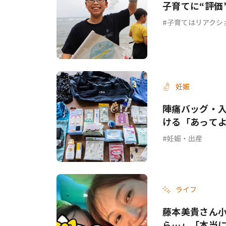
子育てに“評価
子育てはリアクシ
妊娠
陣痛バッグ・入
ける「あって
妊娠・出産
ライフ
藤本美貴さん
ら…」「本当