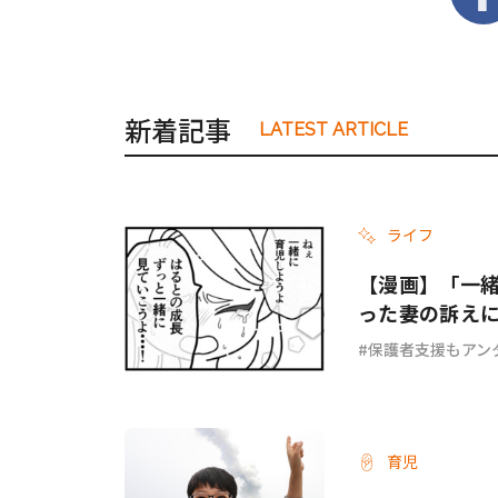
新着記事
LATEST ARTICLE
ライフ
【漫画】「一
った妻の訴え
ょ？ #67
保護者支援もアン
育児