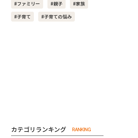
#ファミリー
#親子
#家族
#子育て
#子育ての悩み
き夫婦
#産休
#育休
カテゴリランキング
RANKING