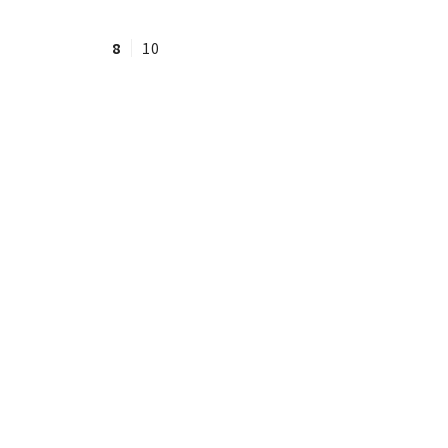
8
10
#ワンオペ育児
#コミックエッセイ
#渡邊大地の令和的ワーパパ道
#ベ