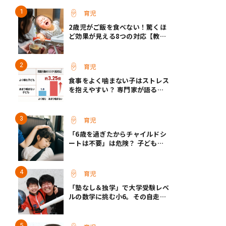
育児
2歳児がご飯を食べない！驚くほ
ど効果が見える8つの対応【教え
て保育士さん】
育児
食事をよく噛まない子はストレス
を抱えやすい？ 専門家が語る、
朝食が子どもに与える意外な影響
育児
「6歳を過ぎたからチャイルドシ
ートは不要」は危険？ 子どもの
シートベルトで確認すべきこと／
親が知りたい子供の危険
育児
「塾なし＆独学」で大学受験レベ
ルの数学に挑む小6。その自走力
の原点とは？