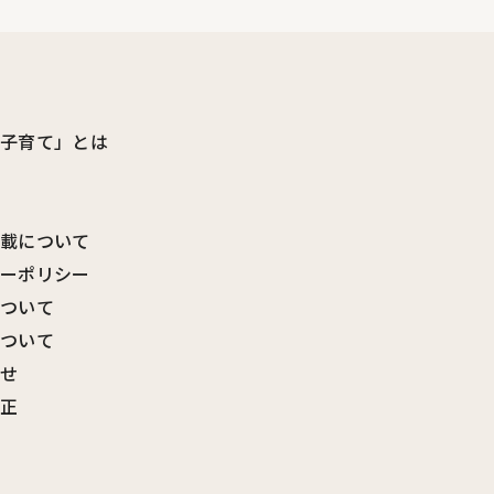
ビ子育て」とは
転載について
シーポリシー
について
について
わせ
訂正
覧