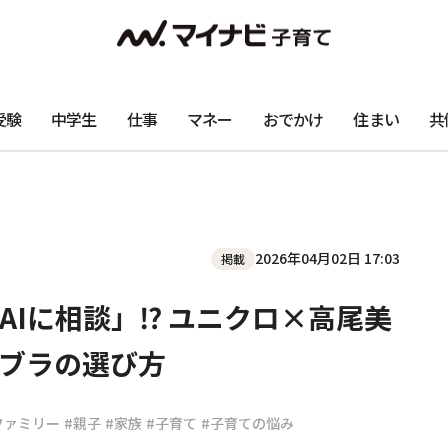
受験
中学生
仕事
マネー
おでかけ
住まい
共
2026年04月02日 17:03
掲載
AIに相談」⁉ ユニクロ×高尾美
ブラの選び方
ファミリー
#親子
#家族
#子育て
#子育ての悩み