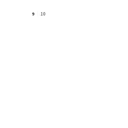
9
10
#ワンオペ育児
#コミックエッセイ
#渡邊大地の令和的ワーパパ道
#ベ