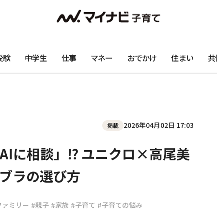
受験
中学生
仕事
マネー
おでかけ
住まい
共
2026年04月02日 17:03
掲載
AIに相談」⁉ ユニクロ×高尾美
ブラの選び方
ファミリー
#親子
#家族
#子育て
#子育ての悩み