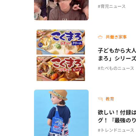
育児ニュース
共働き家事
子どもから大人
まろ」シリー
ーフ＞が新発
たべものニュース
教育
欲しい！付録
グ！『最強のり
トレンドニュース