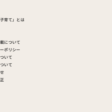
ビ子育て」とは
転載について
シーポリシー
について
について
わせ
訂正
覧