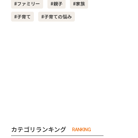
#ファミリー
#親子
#家族
#子育て
#子育ての悩み
き夫婦
#産休
#育休
カテゴリランキング
RANKING