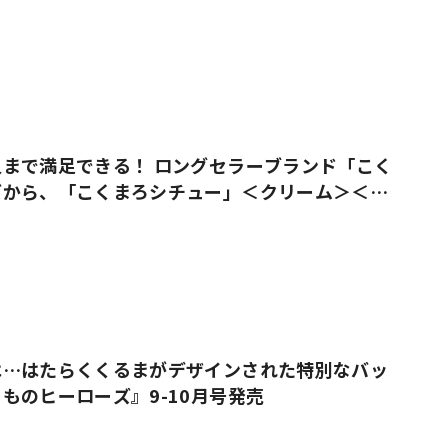
まで満足できる！ ロングセラーブランド「こく
ズから、「こくまろシチュー」＜クリーム＞＜ビ
売
は…はたらくくるまがデザインされた特別なバッ
ものヒーローズ』9-10月号発売