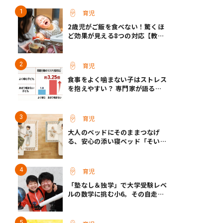
育児
2歳児がご飯を食べない！驚くほ
ど効果が見える8つの対応【教え
て保育士さん】
育児
食事をよく噛まない子はストレス
を抱えやすい？ 専門家が語る、
朝食が子どもに与える意外な影響
育児
大人のベッドにそのままつなげ
る、安心の添い寝ベッド「そいね
ーるADプラス」登場
育児
「塾なし＆独学」で大学受験レベ
ルの数学に挑む小6。その自走力
の原点とは？