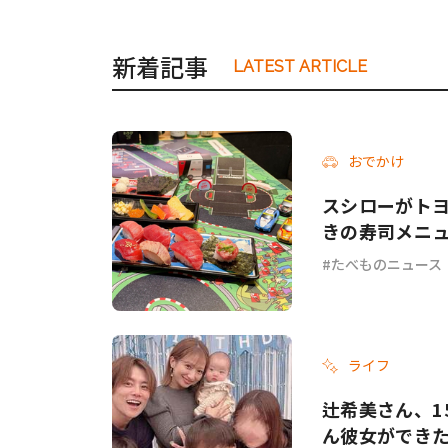
新着記事
LATEST ARTICLE
おでかけ
スシローがトヨタ
きの寿司メニ
たべものニュース
ライフ
辻希美さん、1
ん彼女ができ