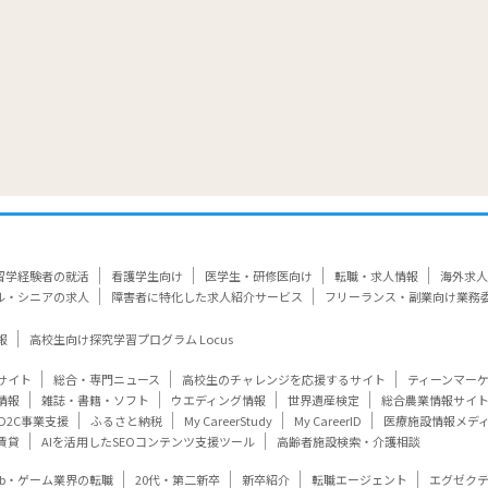
留学経験者の就活
看護学生向け
医学生・研修医向け
転職・求人情報
海外求人
ル・シニアの求人
障害者に特化した求人紹介サービス
フリーランス・副業向け業務
報
高校生向け探究学習プログラム Locus
サイト
総合・専門ニュース
高校生のチャレンジを応援するサイト
ティーンマー
情報
雑誌・書籍・ソフト
ウエディング情報
世界遺産検定
総合農業情報サイ
D2C事業支援
ふるさと納税
My CareerStudy
My CareerID
医療施設情報メデ
賃貸
AIを活用したSEOコンテンツ支援ツール
高齢者施設検索・介護相談
eb・ゲーム業界の転職
20代・第二新卒
新卒紹介
転職エージェント
エグゼク