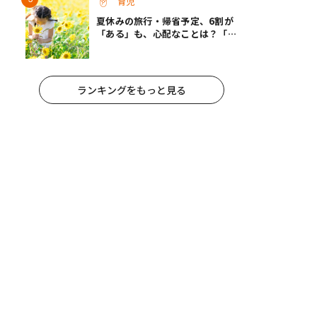
育児
夏休みの旅行・帰省予定、6割が
「ある」も、心配なことは？「宿
題が進まない」「祖父母宅でお菓
子三昧」
ランキングをもっと見る