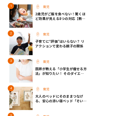
育児
2歳児がご飯を食べない！驚くほ
ど効果が見える8つの対応【教え
て保育士さん】
育児
子育てに“評価”はいらない？ リ
アクションで変わる親子の関係
育児
医師が教える「小学生が痩せる方
法」が知りたい！ そのダイエッ
ト方法は逆効果!?
育児
大人のベッドにそのままつなげ
る、安心の添い寝ベッド「そいね
ーるADプラス」登場