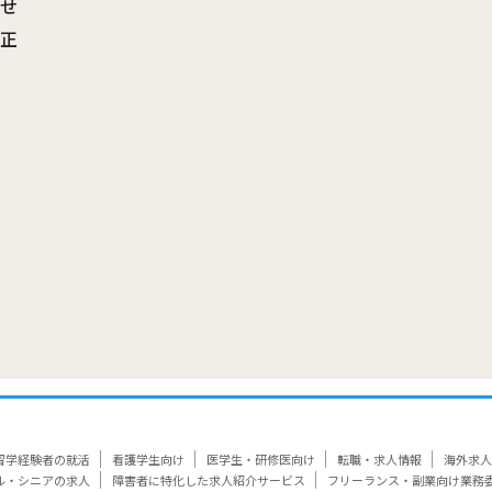
わせ
訂正
覧
留学経験者の就活
看護学生向け
医学生・研修医向け
転職・求人情報
海外求人
ル・シニアの求人
障害者に特化した求人紹介サービス
フリーランス・副業向け業務