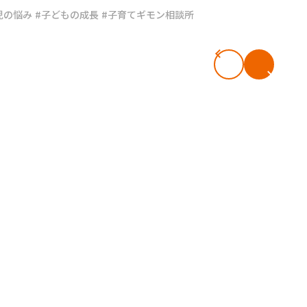
児の悩み
#子どもの成長
#子育てギモン相談所
#共働き夫婦のセブンルール
#共働
ビーニュース
#マタニティニュース