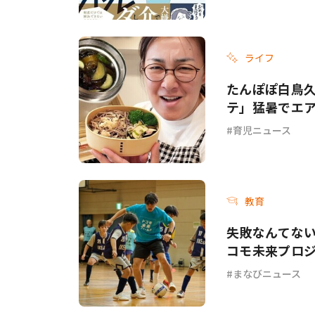
ライフ
たんぽぽ白鳥
テ」猛暑でエ
てて…」
育児ニュース
教育
失敗なんてない
コモ未来プロジ
まなびニュース