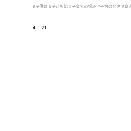
#子供靴
#子ども靴
#子育ての悩み
#子供の発達
#育
#ワンオペ育児
#コミックエッセイ
4
21
#渡邊大地の令和的ワーパパ道
#ベ