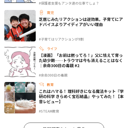
#保護者支援もアンタ達の仕事でしょ？
育児
芝居じみたリアクションは逆効果。子育てにア
ドバイスよりアイディアがいい理由
#子育てはリアクションが9割
ライフ
【漫画】「お前は黙ってろ！」父に怯えて育っ
た幼少期……トラウマは今も消えることはなく
｜余命300日の毒親 #2
#余命300日の毒親
教育
これはハマる！ 理科好きになる魔法キット『学
研の科学 きらめく宝石結晶』やってみた！【本
音レビュー】
#STEAM教育