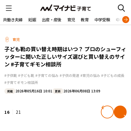
共働き夫婦
妊娠
出産・産後
育児
教育
中学受験
中学生
育児
子ども靴の買い替え時期はいつ？ プロのシューフィ
ッターに聞いた正しいサイズ選びと買い替えのサイ
ン #子育てギモン相談所
#子供靴
#子ども靴
#子育ての悩み
#子供の発達
#育児の悩み
#子どもの成長
#子育てギモン相談所
2026年05月16日 10:01
2026年06月08日 13:09
掲載
更新
16
21