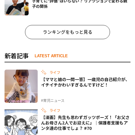
子育てに“評価”はいらない？ リアクションで変わる親
子の関係
ランキングをもっと見る
新着記事
LATEST ARTICLE
ライフ
【ママと娘の一問一答】一歳児の自己紹介が、
イチイチかわいすぎるんですけど！
#育児ニュース
ライフ
【漫画】先生も思わずガッツポーズ！「お父さ
んお母さん2人でお迎えに」｜保護者支援もア
ンタ達の仕事でしょ？ #70