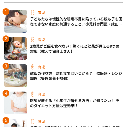
育児
子どもたちは慢性的な睡眠不足に陥っている――親も子も回
復できない家庭に共通すること／小児科専門医・成田奈
緒子先生
育児
2歳児がご飯を食べない！驚くほど効果が見える8つの
対応【教えて保育士さん】
育児
軟飯の作り方｜離乳食ではいつから？ 炊飯器・レンジ
調理【管理栄養士監修】
育児
医師が教える「小学生が痩せる方法」が知りたい！ そ
のダイエット方法は逆効果!?
育児