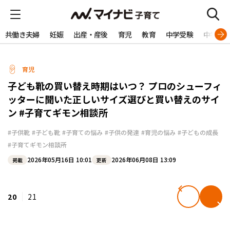
共働き夫婦
妊娠
出産・産後
育児
教育
中学受験
中学生
育児
子ども靴の買い替え時期はいつ？ プロのシューフィ
ッターに聞いた正しいサイズ選びと買い替えのサイ
ン #子育てギモン相談所
#子供靴
#子ども靴
#子育ての悩み
#子供の発達
#育児の悩み
#子どもの成長
#子育てギモン相談所
2026年05月16日 10:01
2026年06月08日 13:09
掲載
更新
20
21