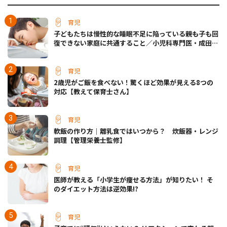
育児
子どもたちは慢性的な睡眠不足に陥っている――親も子も回
復できない家庭に共通すること／小児科専門医・成田奈
緒子先生
育児
2歳児がご飯を食べない！驚くほど効果が見える8つの
対応【教えて保育士さん】
育児
軟飯の作り方｜離乳食ではいつから？ 炊飯器・レンジ
調理【管理栄養士監修】
育児
医師が教える「小学生が痩せる方法」が知りたい！ そ
のダイエット方法は逆効果!?
育児