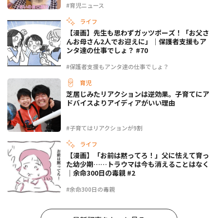
#育児ニュース
ライフ
【漫画】先生も思わずガッツポーズ！「お父さ
んお母さん2人でお迎えに」｜保護者支援もア
ンタ達の仕事でしょ？ #70
#保護者支援もアンタ達の仕事でしょ？
育児
芝居じみたリアクションは逆効果。子育てにア
ドバイスよりアイディアがいい理由
#子育てはリアクションが9割
ライフ
【漫画】「お前は黙ってろ！」父に怯えて育っ
た幼少期……トラウマは今も消えることはなく
｜余命300日の毒親 #2
#余命300日の毒親