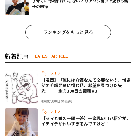
子育てに“評価”はいらない？ リアクションで変わる親
子の関係
ランキングをもっと見る
新着記事
LATEST ARTICLE
ライフ
【漫画】「俺には介護なんて必要ない！」憎き
父の介護問題に悩む私。希望を見つけた矢
先……｜余命300日の毒親 #3
#余命300日の毒親
ライフ
【ママと娘の一問一答】一歳児の自己紹介が、
イチイチかわいすぎるんですけど！