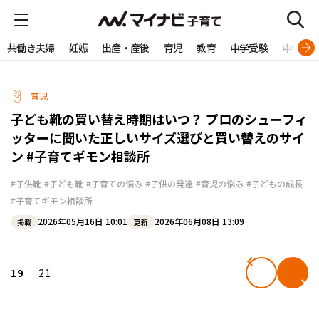
共働き夫婦
妊娠
出産・産後
育児
教育
中学受験
中学生
育児
子ども靴の買い替え時期はいつ？ プロのシューフィ
ッターに聞いた正しいサイズ選びと買い替えのサイ
ン #子育てギモン相談所
#子供靴
#子ども靴
#子育ての悩み
#子供の発達
#育児の悩み
#子どもの成長
#子育てギモン相談所
2026年05月16日 10:01
2026年06月08日 13:09
掲載
更新
19
21