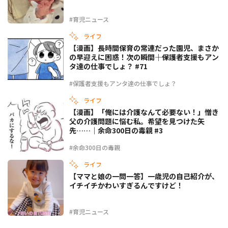
#育児ニュース
ライフ
【漫画】長時間保育の常連だった園児、まさか
の早迎えに困惑！次の瞬間――｜保護者支援もアン
タ達の仕事でしょ？ #71
#保護者支援もアンタ達の仕事でしょ？
ライフ
【漫画】「俺には介護なんて必要ない！」憎き
父の介護問題に悩む私。希望を見つけた矢
先……｜余命300日の毒親 #3
#余命300日の毒親
ライフ
【ママと娘の一問一答】一歳児の自己紹介が、
イチイチかわいすぎるんですけど！
#育児ニュース