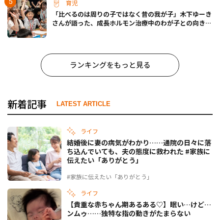
育児
「比べるのは周りの子ではなく昔の我が子」木下ゆーき
さんが語った、成長ホルモン治療中のわが子との向き合
い方
ランキングをもっと見る
新着記事
LATEST ARTICLE
ライフ
結婚後に妻の病気がわかり……通院の日々に落
ち込んでいても、夫の態度に救われた #家族に
伝えたい「ありがとう」
#家族に伝えたい「ありがとう」
ライフ
【貴重な赤ちゃん期あるある♡】眠い…けど…
ンムゥ……独特な指の動きがたまらない