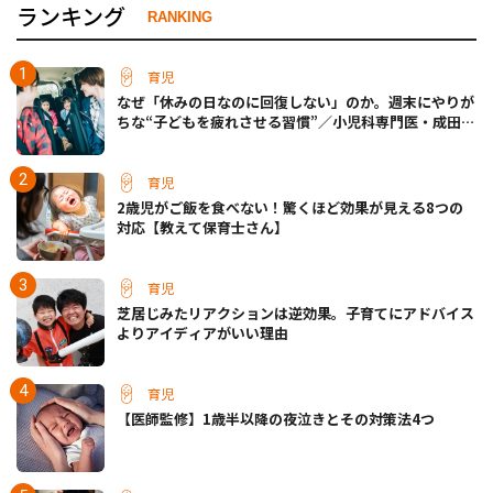
ランキング
RANKING
育児
なぜ「休みの日なのに回復しない」のか。週末にやりが
ちな“子どもを疲れさせる習慣”／小児科専門医・成田奈
緒子先生
育児
2歳児がご飯を食べない！驚くほど効果が見える8つの
対応【教えて保育士さん】
育児
芝居じみたリアクションは逆効果。子育てにアドバイス
よりアイディアがいい理由
育児
【医師監修】1歳半以降の夜泣きとその対策法4つ