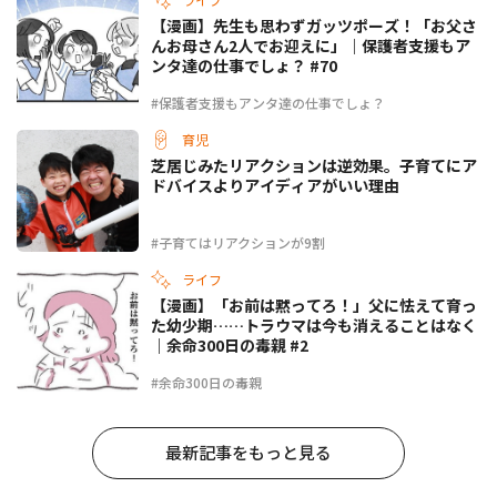
【漫画】先生も思わずガッツポーズ！「お父さ
んお母さん2人でお迎えに」｜保護者支援もア
ンタ達の仕事でしょ？ #70
#保護者支援もアンタ達の仕事でしょ？
育児
芝居じみたリアクションは逆効果。子育てにア
ドバイスよりアイディアがいい理由
#子育てはリアクションが9割
ライフ
【漫画】「お前は黙ってろ！」父に怯えて育っ
た幼少期……トラウマは今も消えることはなく
｜余命300日の毒親 #2
#余命300日の毒親
最新記事をもっと見る