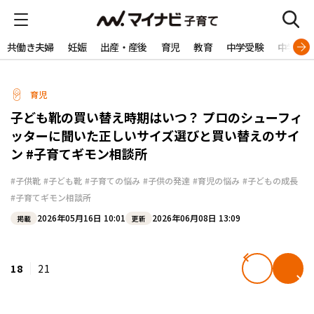
共働き夫婦
妊娠
出産・産後
育児
教育
中学受験
中学生
育児
子ども靴の買い替え時期はいつ？ プロのシューフィ
ッターに聞いた正しいサイズ選びと買い替えのサイ
ン #子育てギモン相談所
#子供靴
#子ども靴
#子育ての悩み
#子供の発達
#育児の悩み
#子どもの成長
#子育てギモン相談所
2026年05月16日 10:01
2026年06月08日 13:09
掲載
更新
18
21