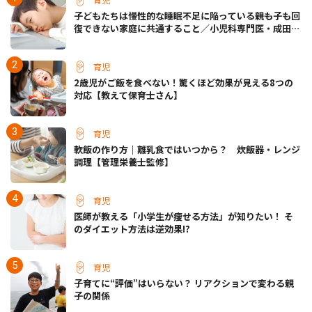
子どもたちは慢性的な睡眠不足に陥っている――親も子も回
復できない家庭に共通すること／小児科専門医・成田奈
緒子先生
育児
2歳児がご飯を食べない！驚くほど効果が見える8つの
対応【教えて保育士さん】
育児
軟飯の作り方｜離乳食ではいつから？ 炊飯器・レンジ
調理【管理栄養士監修】
育児
医師が教える「小学生が痩せる方法」が知りたい！ そ
のダイエット方法は逆効果!?
育児
子育てに“評価”はいらない？ リアクションで変わる親
子の関係