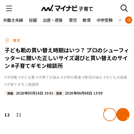
共働き夫婦
妊娠
出産・産後
育児
教育
中学受験
中学生
育児
子ども靴の買い替え時期はいつ？ プロのシューフィ
ッターに聞いた正しいサイズ選びと買い替えのサイ
ン #子育てギモン相談所
#子供靴
#子ども靴
#子育ての悩み
#子供の発達
#育児の悩み
#子どもの成長
#子育てギモン相談所
2026年05月16日 10:01
2026年06月08日 13:09
掲載
更新
12
21