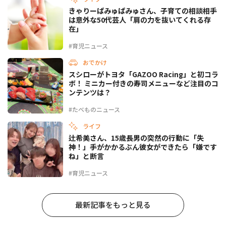
きゃりーぱみゅぱみゅさん、子育ての相談相手
は意外な50代芸人「肩の力を抜いてくれる存
在」
#育児ニュース
おでかけ
スシローがトヨタ「GAZOO Racing」と初コラ
ボ！ ミニカー付きの寿司メニューなど注目のコ
ンテンツは？
#たべものニュース
ライフ
辻希美さん、15歳長男の突然の行動に「失
神！」手がかかるぶん彼女ができたら「嫌です
ね」と断言
#育児ニュース
最新記事をもっと見る