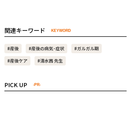
関連キーワード
KEYWORD
#産後
#産後の病気･症状
#ガルガル期
#産後ケア
#清水茜 先生
PICK UP
-PR-