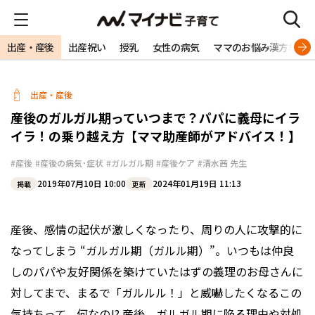
出産・産後
出産祝い
授乳
女性の病気
ママのお悩み漢方相談
出産・産後
産後のガルガル期っていつまで？パパに義母にイラ
イラ！の乗り越え方【ママ助産師がアドバイス！】
#産後
#産後の病気･症状
#ガルガル期
#産後ケア
#清水茜 先生
2019年07月10日 10:00
2024年01月19日 11:13
掲載
更新
産後、感情の起伏が激しくなったり、周りの人に攻撃的に
なってしまう “ガルガル期（ガルル期）”。いつもは仲良
しのパパや友好関係を築けていたはずの義理のお母さんに
対してまで、まるで「ガルルル！」と威嚇したくなるこの
気持ちって、何なの!? 産後、ガルガル期に陥る理由や対処