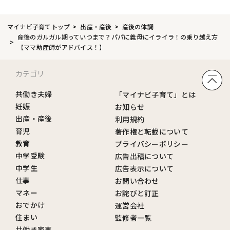
マイナビ子育てトップ
出産・産後
産後の体調
産後のガルガル期っていつまで？パパに義母にイライラ！の乗り越え方
【ママ助産師がアドバイス！】
カテゴリ
共働き夫婦
「マイナビ子育て」とは
妊娠
お知らせ
出産・産後
利用規約
育児
著作権と転載について
教育
プライバシーポリシー
中学受験
広告出稿について
中学生
広告表示について
仕事
お問い合わせ
マネー
お詫びと訂正
おでかけ
運営会社
住まい
監修者一覧
共働き家事