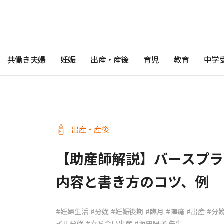
共働き夫婦
妊娠
出産・産後
育児
教育
中学
出産・産後
【助産師解説】バースプラ
内容と書き方のコツ、例
#妊婦生活
#分娩
#妊娠後期
#臨月
#陣痛
#出産
#分
イル分娩
#立ち会い出産
#坂田陽子 先生