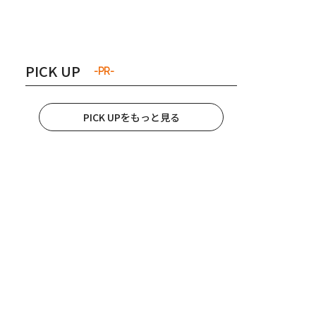
き夫婦
#産休
#育休
PICK UP
-PR-
PICK UPをもっと見る