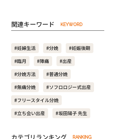
関連キーワード
KEYWORD
#妊婦生活
#分娩
#妊娠後期
#臨月
#陣痛
#出産
#分娩方法
#普通分娩
#無痛分娩
#ソフロロジー式出産
#フリースタイル分娩
#立ち会い出産
#坂田陽子 先生
カテゴリランキング
RANKING