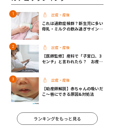
出産・産後
これは過飲症候群？新生児に多い
母乳・ミルクの飲み過ぎサインと
改善方法【医師監修】
出産・産後
【医師監修】産科で「子宮口、3
センチ」と言われたら？ お産は
近い？
出産・産後
【助産師解説】赤ちゃんの吸いだ
こ〜唇にできる原因&対処法
ランキングをもっと見る