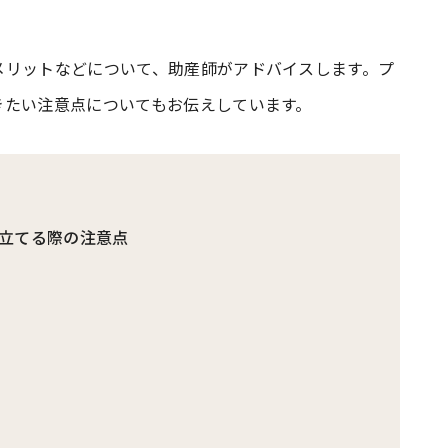
#共働き夫婦のセブンルール
#共働
メリットなどについて、助産師がアドバイスします。プ
きたい注意点についてもお伝えしています。
ビーニュース
#マタニティニュース
立てる際の注意点