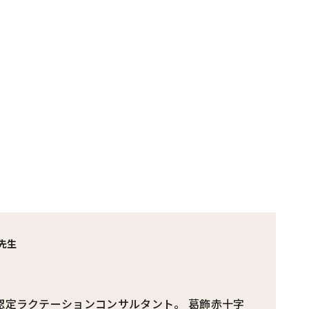
先生
認定ラクテーションコンサルタント。 葛飾赤十字