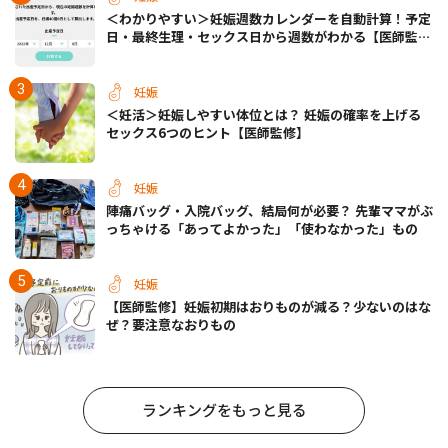
＜わかりやすい＞妊娠週数カレンダーを自動計算！予定
日・最終生理・セックス日から週数がわかる【医師監
修】
妊娠
＜妊活＞妊娠しやすい体位とは？ 妊娠の確率を上げる
セックス6つのヒント【医師監修】
妊娠
陣痛バッグ・入院バッグ、結局何が必要？ 先輩ママがぶ
っちゃける「あってよかった」「使わなかった」もの
妊娠
【医師監修】妊娠初期はおりものが減る？少ないのはな
ぜ？要注意なおりもの
ランキングをもっと見る