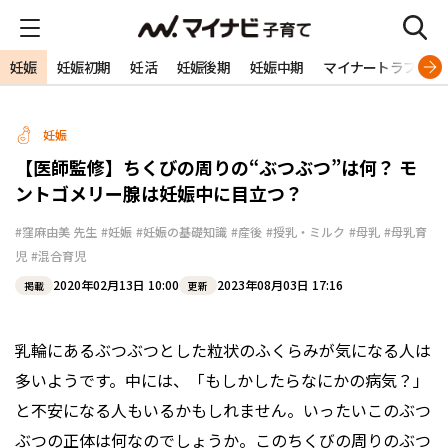
妊娠
妊娠初期
妊活
妊娠後期
妊娠中期
マイナートラブル
妊娠
【医師監修】ちくびの周りの“ぶつぶつ”は何？ モ
ントゴメリー腺は妊娠中に目立つ？
#窪麻由美 先生
#妊娠
#妊娠の基礎知識
#産後
#授乳・ミルク
#母乳
#母乳育
児
#混合育児
2020年02月13日 10:00
2023年08月03日 17:16
掲載
更新
乳輪にあるぶつぶつとした粒状のふくらみが気になる人は
多いようです。中には、「もしかしたらなにかの病気？」
と不安になる人もいるかもしれません。いったいこのぶつ
ぶつの正体は何なのでしょうか。このちくびの周りのぶつ