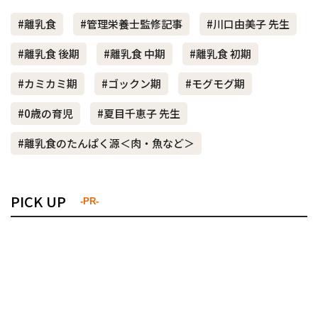
#離乳食
#管理栄養士監修記事
#川口由美子 先生
#離乳食 後期
#離乳食 中期
#離乳食 初期
#カミカミ期
#ゴックン期
#モグモグ期
#0歳の育児
#夏目千恵子 先生
#離乳食のたんぱく源＜肉・魚など＞
PICK UP
-PR-