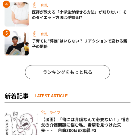
育児
医師が教える「小学生が痩せる方法」が知りたい！ そ
のダイエット方法は逆効果!?
育児
子育てに“評価”はいらない？ リアクションで変わる親
子の関係
ランキングをもっと見る
新着記事
LATEST ARTICLE
ライフ
【漫画】「俺には介護なんて必要ない！」憎き
父の介護問題に悩む私。希望を見つけた矢
先……｜余命300日の毒親 #3