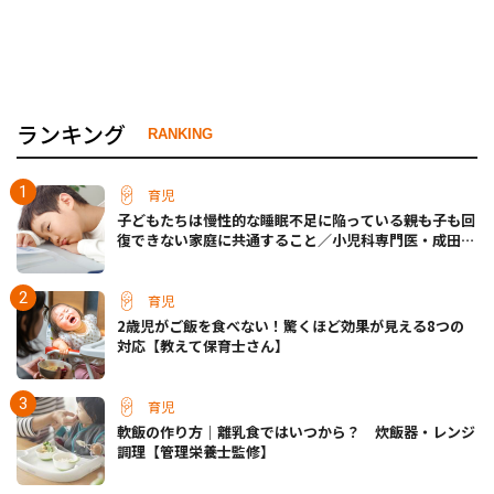
ランキング
RANKING
育児
子どもたちは慢性的な睡眠不足に陥っている――親も子も回
復できない家庭に共通すること／小児科専門医・成田奈
緒子先生
育児
2歳児がご飯を食べない！驚くほど効果が見える8つの
対応【教えて保育士さん】
育児
軟飯の作り方｜離乳食ではいつから？ 炊飯器・レンジ
調理【管理栄養士監修】