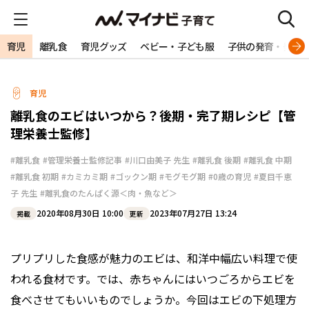
育児
離乳食
育児グッズ
ベビー・子ども服
子供の発育・発達
育児
離乳食のエビはいつから？後期・完了期レシピ【管
理栄養士監修】
#離乳食
#管理栄養士監修記事
#川口由美子 先生
#離乳食 後期
#離乳食 中期
#離乳食 初期
#カミカミ期
#ゴックン期
#モグモグ期
#0歳の育児
#夏目千恵
子 先生
#離乳食のたんぱく源＜肉・魚など＞
2020年08月30日 10:00
2023年07月27日 13:24
掲載
更新
プリプリした食感が魅力のエビは、和洋中幅広い料理で使
われる食材です。では、赤ちゃんにはいつごろからエビを
食べさせてもいいものでしょうか。今回はエビの下処理方