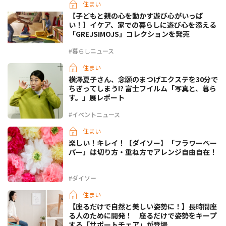
住まい
【子どもと親の心を動かす遊び心がいっぱ
い！】イケア、家での暮らしに遊び心を添える
「GREJSIMOJS」コレクションを発売
#暮らしニュース
住まい
横澤夏子さん、念願のまつげエクステを30分で
ちぎってしまう!? 富士フイルム「写真と、暮ら
す。」展レポート
#イベントニュース
住まい
楽しい！キレイ！【ダイソー】「フラワーペー
パー」は切り方・重ね方でアレンジ自由自在！
#ダイソー
住まい
【座るだけで自然と美しい姿勢に！】長時間座
る人のために開発！ 座るだけで姿勢をキープ
する「サポートチェア」が登場