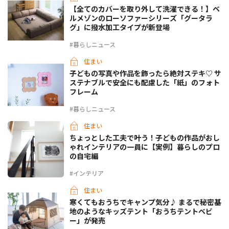
【全てのカバーを取り外して洗濯できる！】ベ
ルメゾンのローソファーシリーズ「グータラ
グ」に撥水加工タイプが新登場
#暮らしニュース
住まい
子どもの写真や作品を飾ったら絶対ステキ♡ サ
ステナブルで安全にも配慮した「紙」のフォト
フレーム
#暮らしニュース
住まい
ちょっとした工夫で叶う！子どもの作品がおし
ゃれインテリアの一員に【実例】暮らしのプロ
の自宅編
#インテリア
住まい
寒くてもおうちでキャンプ気分♪ まるで秘密基
地のようなキッズテント「おうちテントベビ
ー」が発売