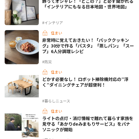
飾ってオシャレ！「どこの？」と必ず聞かれる
「インテリアにもなる日本地図・世界地図」
#インテリア
住まい
非常時に覚えておきたい！「パッククッキン
グ」30分で作る「パスタ」「蒸しパン」「スー
プ」6人分調理レシピ
#防災
住まい
どかす必要なし！ ロボット掃除機対応の”浮
く”ダイニングチェアが超便利！
#暮らしニュース
住まい
ライトの点灯・消灯情報で離れて暮らす家族を
見守る「あかりdeみまもりサービス」をパナ
ソニックが開始