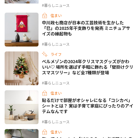
#暮らしニュース
住まい
中川政七商店が日本の工芸技術を生かした
「巳」の2025年干支飾りを発売 ミニチュアサ
イズの縁起物も
#暮らしニュース
ライフ
ベルメゾンの2024年クリスマスグッズがかわ
いい♡ 場所を選ばず手軽に飾れる「壁掛けクリ
スマスツリー」など全7種類が登場
#暮らしニュース
住まい
貼るだけで部屋がオシャレになる「コシカベ」
シートとは？ 実は子育て家庭にぴったりのアイ
テムなんです
#暮らしニュース
住まい