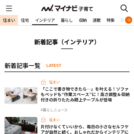
住まい
住宅
インテリア
暮らし
収納
連載
特集
専門家
新着記事（インテリア）
新着記事一覧
LATEST
住まい
「ここで書き物できたら…」を叶える！ソファ
もベッドも“作業スペース”に！高さ調整＆収納
付きの折りたたみ膝上テーブルが登場
#暮らしニュース
住まい
片付けなくていいから、毎日の小さなセルフケ
アが自然と続く。おしゃれだからインテリアに