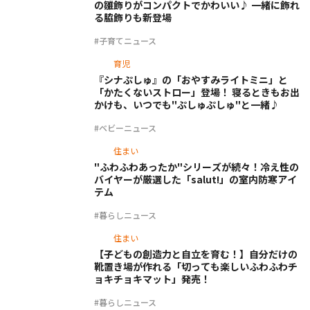
の雛飾りがコンパクトでかわいい♪ 一緒に飾れ
る脇飾りも新登場
#子育てニュース
育児
『シナぷしゅ』の「おやすみライトミニ」と
「かたくないストロー」登場！ 寝るときもお出
かけも、いつでも"ぷしゅぷしゅ"と一緒♪
#ベビーニュース
住まい
"ふわふわあったか"シリーズが続々！冷え性の
バイヤーが厳選した「salut!」の室内防寒アイ
テム
#暮らしニュース
住まい
【子どもの創造力と自立を育む！】自分だけの
靴置き場が作れる「切っても楽しいふわふわチ
ョキチョキマット」発売！
#暮らしニュース