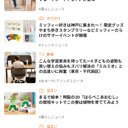
#暮らしニュース
おでかけ
ミッフィー好きは神戸に集まれ～！ 限定グッズ
やまち歩きスタンプラリーなどミッフィーだら
けのサマーイベントが開催
#トレンドニュース
教育
こんな学習家具を待ってたー!! 子どもの姿勢も
買い替えの悩みもズバリ解決の「ミルミオ」と
の出逢いに興奮（東京・千代田区）
#あゆーや/アソンデミエータ
住まい
まるで絵本！陶製の2D「はらぺこあおむし」
の栽培キットでこの春は植物を育ててみよう
#暮らしニュース
住まい