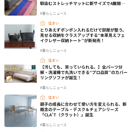
馴染むストレッチマットに新サイズで4展開登
場
#暮らしニュース
住まい
とりあえずポンポン入れるだけで部屋が整う。
見せる収納をクラスアップする“本革見えフェ
イクレザー収納トート”が新発売！
#暮らしニュース
住まい
【汚しても、笑っていられる。】全パーツ分
解・洗濯機で丸洗いできる“プロ品質”のカバー
リングソファが誕生！
#暮らしニュース
住まい
親子の成長に合わせて使い方を変えられる、新
概念のテーブル・デスク＆チェアシリーズ
「CLA’T（クラット）」誕生
#暮らしニュース