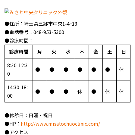
●住所：埼玉県三郷市中央1-4ｰ13
●電話番号：048-953-5300
●診療時間：
診療時間
月
火
水
木
金
土
日
8:30-12:3
●
●
●
●
●
●
休
0
14:30-18:
●
●
●
休
●
休
休
00
●休診日：日曜・祝日
●HP：
http://www.misatochuoclinic.com/
●アクセス