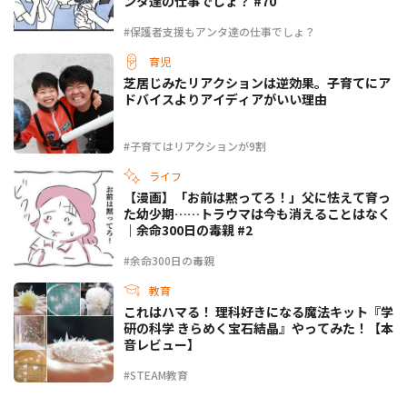
ンタ達の仕事でしょ？ #70
#保護者支援もアンタ達の仕事でしょ？
育児
芝居じみたリアクションは逆効果。子育てにア
ドバイスよりアイディアがいい理由
#子育てはリアクションが9割
ライフ
【漫画】「お前は黙ってろ！」父に怯えて育っ
た幼少期……トラウマは今も消えることはなく
｜余命300日の毒親 #2
#余命300日の毒親
教育
これはハマる！ 理科好きになる魔法キット『学
研の科学 きらめく宝石結晶』やってみた！【本
音レビュー】
#STEAM教育