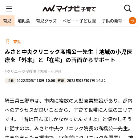
育児
離乳食
育児グッズ
ベビー・子ども服
子供の発育・発達
育児
みさと中央クリニック髙橋公一先生｜地域の小児医
療を「外来」と「在宅」の両面からサポート
#クリニック探検隊
#内科・小児科
2022年05月18日 10:00
2023年08月07日 14:52
掲載
更新
埼玉県三郷市は、市内に複数の大型商業施設があり、都内
へのアクセスが良いことから、子育て世帯に人気のエリア
です。「昔は田んぼしかなかったんですよ」と懐かしそう
に話すのは、みさと中央クリニック院長の髙橋公一先生。
生まれ育った三郷市で、13年前にクリニックを開業し、地