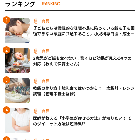
ランキング
RANKING
育児
子どもたちは慢性的な睡眠不足に陥っている――親も子も回
復できない家庭に共通すること／小児科専門医・成田奈
緒子先生
育児
2歳児がご飯を食べない！驚くほど効果が見える8つの
対応【教えて保育士さん】
育児
軟飯の作り方｜離乳食ではいつから？ 炊飯器・レンジ
調理【管理栄養士監修】
育児
医師が教える「小学生が痩せる方法」が知りたい！ そ
のダイエット方法は逆効果!?