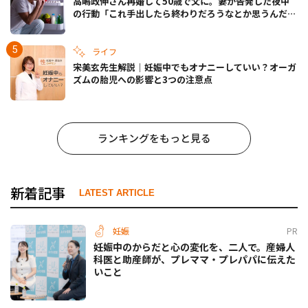
高嶋政伸さん再婚して50歳で父に。妻が告発した夜中
の行動「これ手出したら終わりだろうなとか思うんだけ
ども……」
ライフ
宋美玄先生解説｜妊娠中でもオナニーしていい？オーガ
ズムの胎児への影響と3つの注意点
ランキングをもっと見る
新着記事
LATEST ARTICLE
妊娠
PR
妊娠中のからだと心の変化を、二人で。産婦人
科医と助産師が、プレママ・プレパパに伝えた
いこと