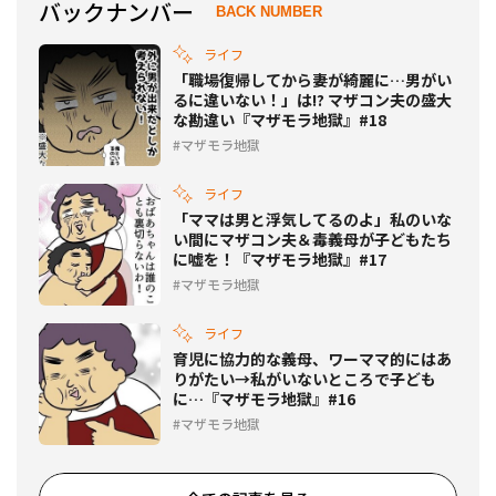
バックナンバー
BACK NUMBER
ライフ
「職場復帰してから妻が綺麗に…男がい
るに違いない！」は!? マザコン夫の盛大
な勘違い『マザモラ地獄』#18
マザモラ地獄
ライフ
「ママは男と浮気してるのよ」私のいな
い間にマザコン夫＆毒義母が子どもたち
に嘘を！『マザモラ地獄』#17
マザモラ地獄
ライフ
育児に協力的な義母、ワーママ的にはあ
りがたい→私がいないところで子ども
に…『マザモラ地獄』#16
マザモラ地獄