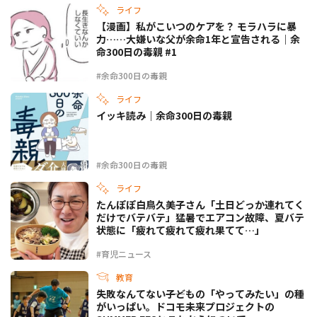
ライフ
【漫画】私がこいつのケアを？ モラハラに暴
力……大嫌いな父が余命1年と宣告される｜余
命300日の毒親 #1
#余命300日の毒親
ライフ
イッキ読み｜余命300日の毒親
#余命300日の毒親
ライフ
たんぽぽ白鳥久美子さん「土日どっか連れてく
だけでバテバテ」猛暑でエアコン故障、夏バテ
状態に「疲れて疲れて疲れ果てて…」
#育児ニュース
教育
失敗なんてない――子どもの「やってみたい」の種
がいっぱい。ドコモ未来プロジェクトの