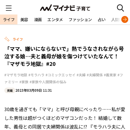
ライフ
美容
漫画
エンタメ
ファッション
占い
人間関係
ライフ
「ママ、嫌いにならないで」熱でうなされながら号
泣する娘…夫と義母が娘を傷つけていたなんて！
『マザモラ地獄』#20
#マザモラ地獄
#モラハラ
#コミックエッセイ
#夫婦
#夫婦関係
#義実家
#フ
ァミリー
#家族
#家族や人間関係の悩み
2023年03月09日 11:31
掲載
30歳を過ぎても「ママ」と呼び母親にべったり……私が愛
した男性は超がつくほどのマザコンだった！ 結婚して数
年、義母との同居で夫婦関係は波乱に!? 『モラハラ夫に人