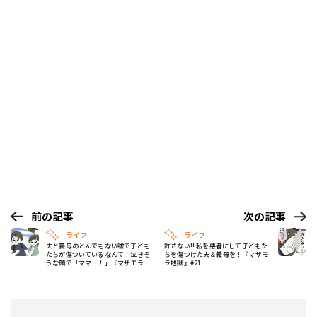
前の記事
次の記事
ライフ
ライフ
夫と義母のとんでもない嘘で子ども
許さない!! 私を悪者にして子どもた
たちが傷ついているなんて！泣きそ
ちを傷つけた夫＆義母を！『マザモ
うな顔で「ママー！」『マザモラ地
ラ地獄』#21
獄』#19