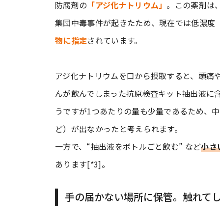
防腐剤の
「アジ化ナトリウム」
。この薬剤は
集団中毒事件が起きたため、現在では低濃度（
物に指定
されています。
アジ化ナトリウムを口から摂取すると、頭痛
んが飲んでしまった抗原検査キット抽出液に
うですが1つあたりの量も少量であるため、
ど）が出なかったと考えられます。
一方で、“抽出液をボトルごと飲む” など
小さ
あります[*3]。
手の届かない場所に保管。触れて