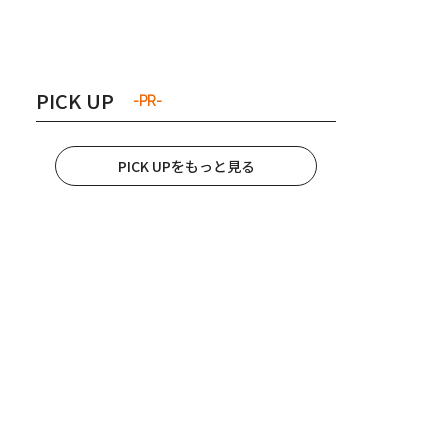
き夫婦
#産休
#育休
PICK UP
-PR-
PICK UPをもっと見る