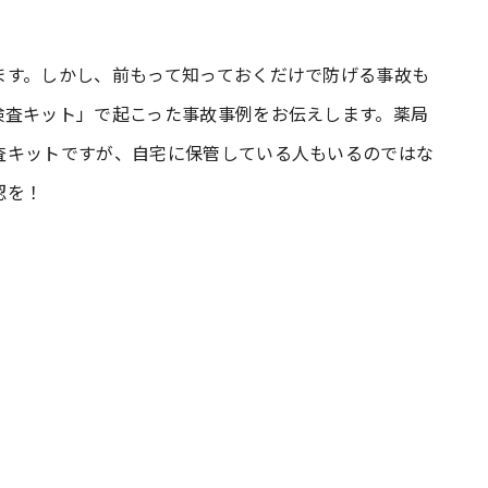
#共働き夫婦のセブンルール
#共働
ます。しかし、前もって知っておくだけで防げる事故も
検査キット」で起こった事故事例をお伝えします。薬局
査キットですが、自宅に保管している人もいるのではな
ビーニュース
#マタニティニュース
認を！