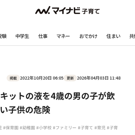
受験
中学生
仕事
マネー
おでかけ
住まい
共
2022年10月20日 06:05
2026年04月03日 11:48
掲載
更新
キットの液を4歳の男の子が飲
い子供の危険
児
#保育園
#幼稚園
#小学校
#ファミリー
#子育て
#育児
#子育