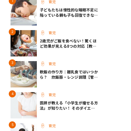
育児
子どもたちは慢性的な睡眠不足に
陥っている――親も子も回復できない
家庭に共通すること／小児科専門
医・成田奈緒子先生
育児
2歳児がご飯を食べない！驚くほ
ど効果が見える8つの対応【教え
て保育士さん】
育児
軟飯の作り方｜離乳食ではいつか
ら？ 炊飯器・レンジ調理【管理
栄養士監修】
育児
医師が教える「小学生が痩せる方
法」が知りたい！ そのダイエッ
ト方法は逆効果!?
育児