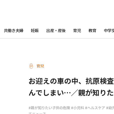
共働き夫婦
妊娠
出産・産後
育児
教育
中学
育児
お迎えの車の中、抗原検査
んでしまい…／親が知りた
#親が知りたい子供の危険
#小児科
#ヘルスケア
#幼
てニュース