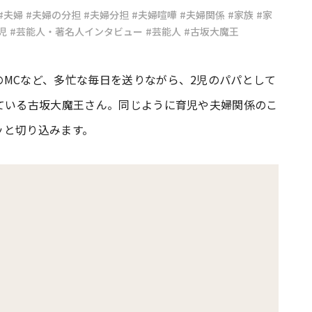
#夫婦
#夫婦の分担
#夫婦分担
#夫婦喧嘩
#夫婦関係
#家族
#家
児
#芸能人・著名人インタビュー
#芸能人
#古坂大魔王
#共働き夫婦のセブンルール
#共働
MCなど、多忙な毎日を送りながら、2児のパパとして
ビーニュース
#マタニティニュース
ている古坂大魔王さん。同じように育児や夫婦関係のこ
ッと切り込みます。