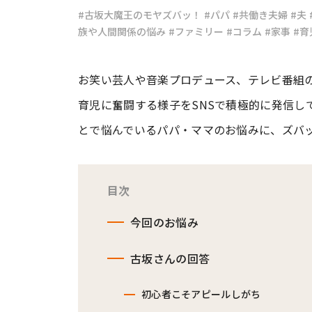
#古坂大魔王のモヤズバッ！
#パパ
#共働き夫婦
#夫
族や人間関係の悩み
#ファミリー
#コラム
#家事
#育
#ワンオペ育児
#コミックエッセイ
お笑い芸人や音楽プロデュース、テレビ番組の
#渡邊大地の令和的ワーパパ道
#ベ
育児に奮闘する様子をSNSで積極的に発信し
とで悩んでいるパパ・ママのお悩みに、ズバ
目次
今回のお悩み
古坂さんの回答
初心者こそアピールしがち