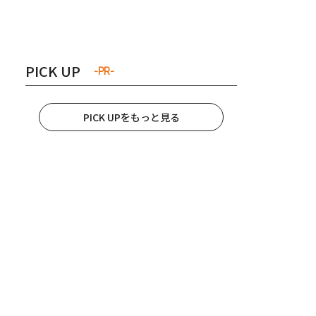
き夫婦
#産休
#育休
PICK UP
-PR-
PICK UPをもっと見る