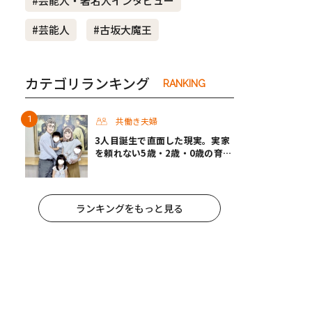
#芸能人・著名人インタビュー
#芸能人
#古坂大魔王
カテゴリランキング
RANKING
共働き夫婦
3人目誕生で直面した現実。実家
を頼れない5歳・2歳・0歳の育児
を夫婦で乗り切ったパパ育休＃男
性育休取ったらどうなった？
ランキングをもっと見る