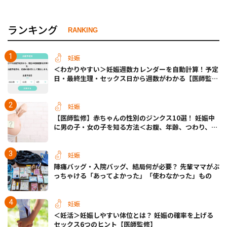
ランキング
RANKING
妊娠
＜わかりやすい＞妊娠週数カレンダーを自動計算！予定
日・最終生理・セックス日から週数がわかる【医師監
修】
妊娠
【医師監修】赤ちゃんの性別のジンクス10選！ 妊娠中
に男の子・女の子を知る方法＜お腹、年齢、つわり、胎
動など＞
妊娠
陣痛バッグ・入院バッグ、結局何が必要？ 先輩ママがぶ
っちゃける「あってよかった」「使わなかった」もの
妊娠
＜妊活＞妊娠しやすい体位とは？ 妊娠の確率を上げる
セックス6つのヒント【医師監修】