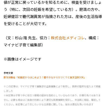
値が正常に戻っているかを知るために、検査を受けましょ
う（特に、次回の妊娠を希望している方）。肥満の方や、
妊婦健診で糖代謝異常が指摘された方は、産後の生活指導
を受けることが大切です。
（文：杉山 隆 先生、協力：
株式会社メディコレ
、構成：
マイナビ子育て編集部）
※画像はイメージです
参考文献
厚生労働省「妊娠前からはじめよう！健やかなからだづくりと食生活BOOK」
※この記事は、マイナビ子育て編集部の企画編集により制作し、医師の監修を経た上で掲載
しました
※本記事は子育て中に役立つ情報の提供を目的としているものであり、診療行為ではありま
せん。必要な場合はご自身の判断により適切な医療機関を受診し、主治医に相談、確認して
ください。本記事により生じたいかなる損害に関しても、当社は責任を負いかねます