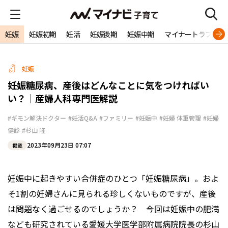
妊娠
妊娠初期
妊活
妊娠後期
妊娠中期
マイナートラブル
妊娠
妊娠糖尿病、産後はどんなことに気をつければい
い？｜産婦人科専門医解説
#ギモン解決ドクター
#妊活Q&A
#ファミリー
#妊娠中
#妊婦 体重管理
#妊婦
健診
#杉山 隆
2023年09月23日 07:07
掲載
妊娠中に起きやすい合併症のひとつ「妊娠糖尿病」。およ
そ1割の妊婦さんに見られる珍しくないものですが、産後
は問題なく過ごせるのでしょうか？ 今回は妊娠中の肥満
なども研究されている愛媛大学医学部附属病院院長の杉山