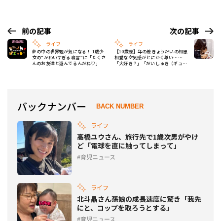
前の記事
次の記事
ライフ
ライフ
夢の中の世界観が気になる！ 1歳少
【10歳差】年の差きょうだいの相思
女の“かわいすぎる寝言”に「たくさ
相愛な空気感がとにかく尊い……
んのお友達と遊んでるんだね♡」
「大好き？」「だいしゅき（ギュ
♡）」
バックナンバー
BACK NUMBER
ライフ
高橋ユウさん、旅行先で1歳次男がやけ
ど「電球を直に触ってしまって」
育児ニュース
ライフ
北斗晶さん孫娘の成長速度に驚き「我先
にと、コップを取ろうとする」
育児ニュース