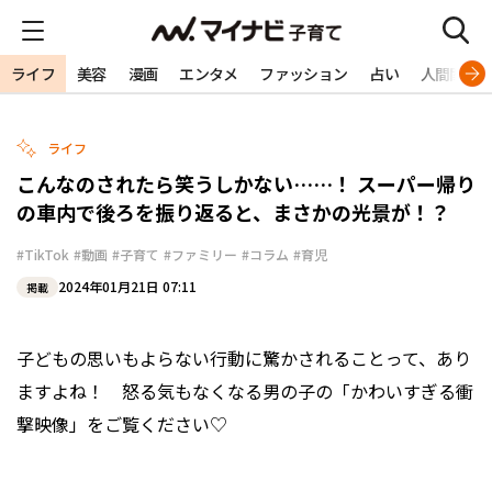
ライフ
美容
漫画
エンタメ
ファッション
占い
人間関係
ライフ
こんなのされたら笑うしかない……！ スーパー帰り
の車内で後ろを振り返ると、まさかの光景が！？
#TikTok
#動画
#子育て
#ファミリー
#コラム
#育児
2024年01月21日 07:11
掲載
子どもの思いもよらない行動に驚かされることって、あり
ますよね！ 怒る気もなくなる男の子の「かわいすぎる衝
撃映像」をご覧ください♡