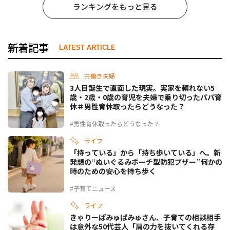
ランキングをもっと見る
新着記事
LATEST ARTICLE
共働き夫婦
3人目誕生で直面した現実。実家を頼れない5
歳・2歳・0歳の育児を夫婦で乗り切ったパパ育
休＃男性育休取ったらどうなった？
#男性育休取ったらどうなった？
ライフ
「持っている」から「持ち歩いている」へ。新
発想の“ぬいぐるみポーチ型防犯ブザー”何かの
時のための安心を持ち歩く
#子育てニュース
ライフ
きゃりーぱみゅぱみゅさん、子育ての相談相手
は意外な50代芸人「肩の力を抜いてくれる存