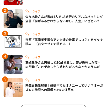
ライフ
佐々木希さんが家族4人でLA旅行のリアルなパッキング
公開「何があるかわからないから、人生」いざというと
きの備えも
ライフ
漫画「保護者支援もアンタ達の仕事でしょ？」をイッキ
読み！（右タップ＞で読める！）
ライフ
高嶋政伸さん再婚して50歳で父に。妻が告発した夜中
の行動「これ手出したら終わりだろうなとか思うんだけ
ども……」
ライフ
宋美玄先生解説｜妊娠中でもオナニーしていい？オーガ
ズムの胎児への影響と3つの注意点