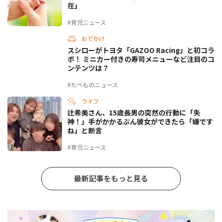
在」
#育児ニュース
おでかけ
スシローがトヨタ「GAZOO Racing」と初コラ
ボ！ ミニカー付きの寿司メニューなど注目のコ
ンテンツは？
#たべものニュース
ライフ
辻希美さん、15歳長男の突然の行動に「失
神！」手がかかるぶん彼女ができたら「嫌です
ね」と断言
#育児ニュース
最新記事をもっと見る