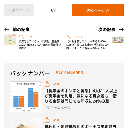
＜ 前のページ
次のページ ＞
1/2
前の記事
次の記事
マネー
ライフ
投資をしている人は約7割、満足度
【お金を貸したことがある1,000人
の高い種類は？FXや仮想通貨は低い
に調査】貸したお金の平均は約36万
傾向に
円、「まったく返金がない」人は
16％
バックナンバー
BACK NUMBER
マネー
【奨学金のホンネと実態】4人に1人以上
が奨学金を利用、気になる男女差も…借
りる金額は同じでも年収に24％の差
マネーニュース
マネー
年代別・勤続年数別のボーナス平均額ラ