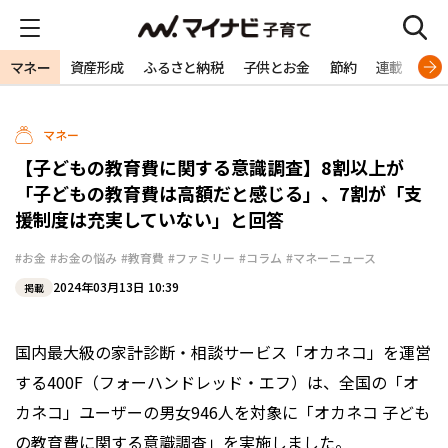
マネー
資産形成
ふるさと納税
子供とお金
節約
連載
特
マネー
【子どもの教育費に関する意識調査】8割以上が
「子どもの教育費は高額だと感じる」、7割が「支
援制度は充実していない」と回答
#お金
#お金の悩み
#教育費
#ファミリー
#コラム
#マネーニュース
2024年03月13日 10:39
掲載
国内最大級の家計診断・相談サービス「オカネコ」を運営
する400F（フォーハンドレッド・エフ）は、全国の「オ
カネコ」ユーザーの男女946人を対象に「オカネコ 子ども
の教育費に関する意識調査」を実施しました。