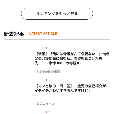
ランキングをもっと見る
新着記事
LATEST ARTICLE
ライフ
【漫画】「俺には介護なんて必要ない！」憎き
父の介護問題に悩む私。希望を見つけた矢
先……｜余命300日の毒親 #3
#余命300日の毒親
ライフ
【ママと娘の一問一答】一歳児の自己紹介が、
イチイチかわいすぎるんですけど！
#育児ニュース
ライフ