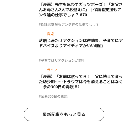
【漫画】先生も思わずガッツポーズ！「お父さ
んお母さん2人でお迎えに」｜保護者支援もア
ンタ達の仕事でしょ？ #70
#保護者支援もアンタ達の仕事でしょ？
育児
芝居じみたリアクションは逆効果。子育てにア
ドバイスよりアイディアがいい理由
#子育てはリアクションが9割
ライフ
【漫画】「お前は黙ってろ！」父に怯えて育っ
た幼少期……トラウマは今も消えることはなく
｜余命300日の毒親 #2
#余命300日の毒親
最新記事をもっと見る