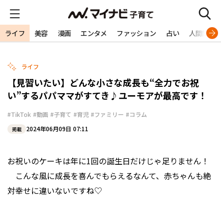
ライフ
美容
漫画
エンタメ
ファッション
占い
人間関係
ライフ
【見習いたい】どんな小さな成長も“全力でお祝
い”するパパママがすてき♪ユーモアが最高です！
#TikTok
#動画
#子育て
#育児
#ファミリー
#コラム
2024年06月09日 07:11
掲載
お祝いのケーキは年に1回の誕生日だけじゃ足りません！
こんな風に成長を喜んでもらえるなんて、赤ちゃんも絶
対幸せに違いないですね♡