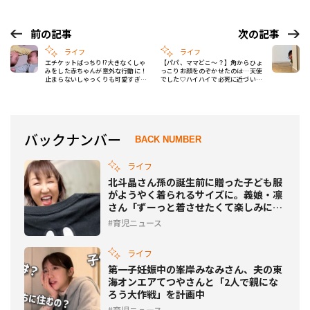
前の記事
次の記事
ライフ
ライフ
エチケットばっちり!?大きなくしゃ
【パパ、ママどこ～？】角からひょ
みをした赤ちゃんが意外な行動に！
っこりお顔をのぞかせたのは…天使
止まらないしゃっくりも可愛すぎる
でした♡ハイハイで必死に近づいて
♡
くる姿がかわいすぎ
バックナンバー
BACK NUMBER
ライフ
北斗晶さん孫の誕生前に贈った子ども服
がようやく着られるサイズに。義娘・凛
さん「ずーっと着させたくて楽しみにし
てたから嬉しい」
育児ニュース
ライフ
第一子妊娠中の峯岸みなみさん、夫の東
海オンエアてつやさんと「2人で親にな
ろう大作戦」を計画中
育児ニュース