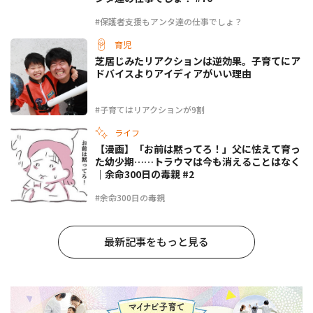
#保護者支援もアンタ達の仕事でしょ？
育児
芝居じみたリアクションは逆効果。子育てにア
ドバイスよりアイディアがいい理由
#子育てはリアクションが9割
ライフ
【漫画】「お前は黙ってろ！」父に怯えて育っ
た幼少期……トラウマは今も消えることはなく
｜余命300日の毒親 #2
#余命300日の毒親
最新記事をもっと見る