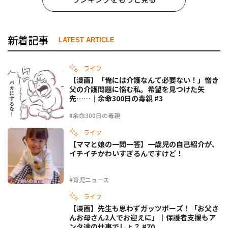
新着記事
LATEST ARTICLE
ライフ
【漫画】「俺には介護なんて必要ない！」憎き
父の介護問題に悩む私。希望を見つけた矢
先……｜余命300日の毒親 #3
#余命300日の毒親
ライフ
【ママと娘の一問一答】一歳児の自己紹介が、
イチイチかわいすぎるんですけど！
#育児ニュース
ライフ
【漫画】先生も思わずガッツポーズ！「お父さ
んお母さん2人でお迎えに」｜保護者支援もア
ンタ達の仕事でしょ？ #70