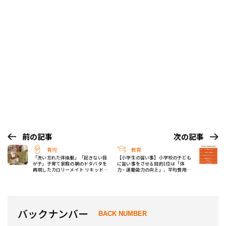
前の記事
次の記事
育児
教育
「洗い忘れた体操服」「起きない我
【小学生の習い事】小学校の子ども
が子」子育て家庭の朝のドタバタを
に習い事をさせる目的1位は「体
再現したカロリーメイト リキッドの
力・運動能力の向上」、平均費用は
新WEBCMに、共感必死！
「月約2万円」に
バックナンバー
BACK NUMBER