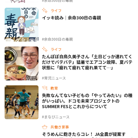
#余命300日の毒親
ライフ
イッキ読み｜余命300日の毒親
#余命300日の毒親
ライフ
たんぽぽ白鳥久美子さん「土日どっか連れてく
だけでバテバテ」猛暑でエアコン故障、夏バテ
状態に「疲れて疲れて疲れ果てて…」
#育児ニュース
教育
失敗なんてない――子どもの「やってみたい」の種
がいっぱい。ドコモ未来プロジェクトの
SUMMER FESとこれからについて
#まなびニュース
共働き家事
そうめんに飽きたらコレ！ JA全農が提案す