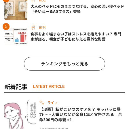
大人のベッドにそのままつなげる、安心の添い寝ベッド
「そいねーるADプラス」登場
育児
食事をよく噛まない子はストレスを抱えやすい？ 専門
家が語る、朝食が子どもに与える意外な影響
ランキングをもっと見る
新着記事
LATEST ARTICLE
ライフ
【漫画】私がこいつのケアを？ モラハラに暴
力……大嫌いな父が余命1年と宣告される｜余
命300日の毒親 #1