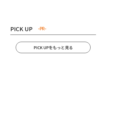
き夫婦
#産休
#育休
PICK UP
-PR-
PICK UPをもっと見る