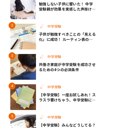
勉強しない子供に響いた！ 中学
受験親が効果を実感した声掛けと
イライラ解消のコツ
中学受験
子供が勉強すべきことの「見える
化」に成功！ ルーティン表の実
例
中学受験
共働き家庭が中学受験を成功させ
るための4つの必須条件
中学受験
【中学受験】一度お試しあれ！ス
ラスラ書けちゃう、中学受験に向
いているノートがあった
中学受験
【中学受験】みんなどうしてる？