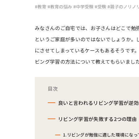
#教育
#教育の悩み
#中学受験
#受験
#親子のノリノ
#ワンオペ育児
#コミックエッセイ
みなさんのご自宅では、お子さんはどこで勉
というご家庭が多いのではないでしょうか。
#渡邊大地の令和的ワーパパ道
#ベ
にさせてしまっているケースもあるそうです
ビング学習の方法について教えてもらいまし
目次
良いと言われるリビング学習が逆効
リビング学習が失敗する2つの理由
1.リビングが勉強に適した環境になっ