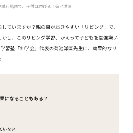
リ試行錯誤で、子供は伸びる
#菊池洋匡
#共働き夫婦のセブンルール
#共働
強していますか？親の目が届きやすい「リビング」で、
しかし、このリビング学習、かえって子どもを勉強嫌い
ビーニュース
#マタニティニュース
。学習塾「伸学会」代表の菊池洋匡先生に、効果的なリ
た。
果になることもある？
ていない