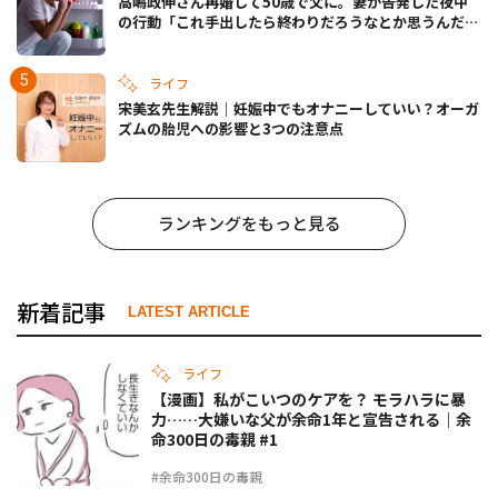
高嶋政伸さん再婚して50歳で父に。妻が告発した夜中
の行動「これ手出したら終わりだろうなとか思うんだけ
ども……」
ライフ
宋美玄先生解説｜妊娠中でもオナニーしていい？オーガ
ズムの胎児への影響と3つの注意点
ランキングをもっと見る
新着記事
LATEST ARTICLE
ライフ
【漫画】私がこいつのケアを？ モラハラに暴
力……大嫌いな父が余命1年と宣告される｜余
命300日の毒親 #1
#余命300日の毒親