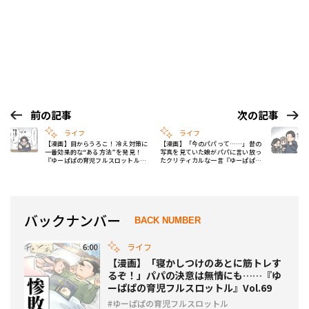
前の記事
次の記事
ライフ
ライフ
【漫画】目からうろこ！ 冷え対策に
【漫画】「今のパパって……」昔の
一番効果的な“ある方法”を発見！
写真を見ていた娘がパパに言い放っ
『ゆーぱぱの育児フルスロットル』
たクリティカルな一言『ゆーぱぱの
Vol.70
育児フルスロットル』Vol.72
バックナンバー
BACK NUMBER
ライフ
【漫画】「寝かしつけのあとに筋トレす
るぞ！」パパの決意は無情にも……『ゆ
ーぱぱの育児フルスロットル』Vol.69
ゆーぱぱの育児フルスロットル