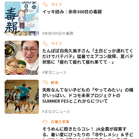
ライフ
イッキ読み｜余命300日の毒親
#余命300日の毒親
ライフ
たんぽぽ白鳥久美子さん「土日どっか連れてく
だけでバテバテ」猛暑でエアコン故障、夏バテ
状態に「疲れて疲れて疲れ果てて…」
#育児ニュース
教育
失敗なんてない――子どもの「やってみたい」の種
がいっぱい。ドコモ未来プロジェクトの
SUMMER FESとこれからについて
#まなびニュース
共働き家事
そうめんに飽きたらコレ！ JA全農が提案す
る、暑い夏にぴったりの「冷やしメシ」＆子ど