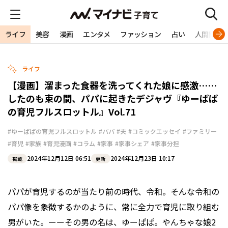
ライフ
美容
漫画
エンタメ
ファッション
占い
人間関係
ライフ
【漫画】溜まった食器を洗ってくれた娘に感激……
したのも束の間、パパに起きたデジャヴ『ゆーぱぱ
の育児フルスロットル』Vol.71
#ゆーぱぱの育児フルスロットル
#パパ
#夫
#コミックエッセイ
#ファミリー
#育児
#家族
#育児漫画
#コラム
#家事
#家事シェア
#家事分担
2024年12月12日 06:51
2024年12月23日 10:17
掲載
更新
パパが育児するのが当たり前の時代、令和。そんな令和の
パパ像を象徴するかのように、常に全力で育児に取り組む
男がいた。ーーその男の名は、ゆーぱぱ。やんちゃな娘2