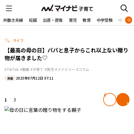
共働き夫婦
妊娠
出産・産後
育児
教育
中学受験
中学生
ライフ
【最高の母の日】パパと息子からこれ以上ない贈り
物が届きました♡
#TikTok
#動画
#子育て
#育児
#ファミリー
#コラム
2025年07月12日 07:11
掲載
1
3