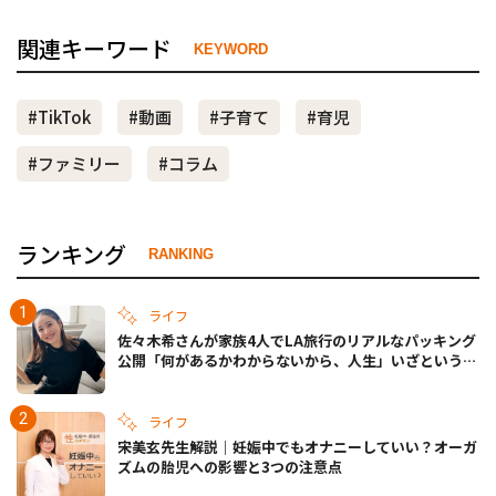
関連キーワード
KEYWORD
#TikTok
#動画
#子育て
#育児
#ファミリー
#コラム
ランキング
RANKING
ライフ
佐々木希さんが家族4人でLA旅行のリアルなパッキング
公開「何があるかわからないから、人生」いざというと
きの備えも
ライフ
宋美玄先生解説｜妊娠中でもオナニーしていい？オーガ
ズムの胎児への影響と3つの注意点