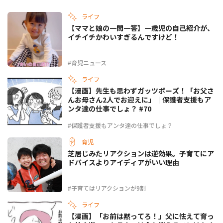
ライフ
【ママと娘の一問一答】一歳児の自己紹介が、
イチイチかわいすぎるんですけど！
#育児ニュース
ライフ
【漫画】先生も思わずガッツポーズ！「お父さ
んお母さん2人でお迎えに」｜保護者支援もア
ンタ達の仕事でしょ？ #70
#保護者支援もアンタ達の仕事でしょ？
育児
芝居じみたリアクションは逆効果。子育てにア
ドバイスよりアイディアがいい理由
#子育てはリアクションが9割
ライフ
【漫画】「お前は黙ってろ！」父に怯えて育っ