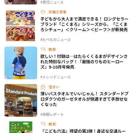
#育児ニュース
共働き家事
子どもから大人まで満足できる！ ロングセラー
ブランド「こくまろ」シリーズから、「こくま
ろシチュー」＜クリーム＞＜ビーフ＞が新発売
#たべものニュース
教育
欲しい！付録は…はたらくくるまがデザインさ
れた特別なバッグ！『最強のりものヒーロー
ズ』9-10月号発売
#トレンドニュース
住まい
薄いバスタオルでいいじゃん！ スタンダードプ
ロダクツのガーゼタオルが快適すぎて手放せな
くなった
#体験レポート
教育
『こども六法』待望の第2弾！身近な交通ルー