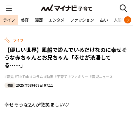
ライフ
美容
漫画
エンタメ
ファッション
占い
人間関係
ライフ
【優しい世界】風船で遊んでいるだけなのに幸せそ
うな赤ちゃんとお兄ちゃん「幸せが渋滞して
る……」
#育児
#TikTok
#コラム
#動画
#子育て
#ファミリー
#育児ニュース
2025年08月09日 07:11
掲載
幸せそうな2人が微笑ましい♡