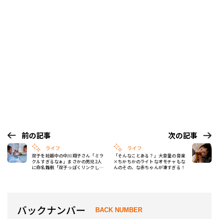
前の記事
次の記事
ライフ
ライフ
双子を妊娠中の中川翔子さん「ミラ
「そんなことある？」大音量の音楽
クルすぎるなぁ」まさかの男児2人
×ちかちかのライトなオモチャもな
に命名難航「双子っぽくリンクした
んのその、な赤ちゃんが凄すぎる！
ほうがいいのか…」
バックナンバー
BACK NUMBER