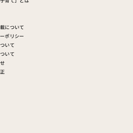
ビ子育て」とは
転載について
シーポリシー
について
について
わせ
訂正
覧