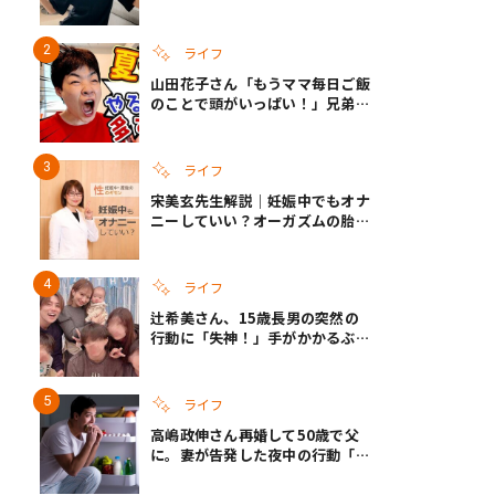
あるかわからないから、人生」い
ざというときの備えも
ライフ
山田花子さん「もうママ毎日ご飯
のことで頭がいっぱい！」兄弟夏
休みのリアルな生活に共感しかな
い
ライフ
宋美玄先生解説｜妊娠中でもオナ
ニーしていい？オーガズムの胎児
への影響と3つの注意点
ライフ
辻希美さん、15歳長男の突然の
行動に「失神！」手がかかるぶん
彼女ができたら「嫌ですね」と断
言
ライフ
高嶋政伸さん再婚して50歳で父
に。妻が告発した夜中の行動「こ
れ手出したら終わりだろうなとか
思うんだけども……」