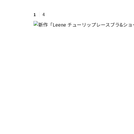
1
4
#ワンオペ育児
#コミックエッセイ
#渡邊大地の令和的ワーパパ道
#ベ