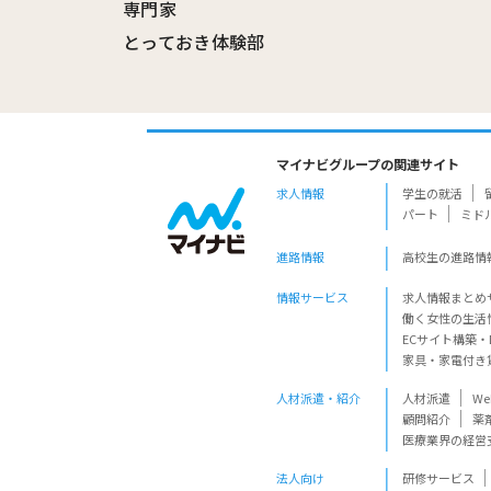
専門家
とっておき体験部
マイナビグループの関連サイト
求人情報
学生の就活
パート
ミド
進路情報
高校生の進路情
情報サービス
求人情報まとめ
働く女性の生活
ECサイト構築・
家具・家電付き
人材派遣・紹介
人材派遣
W
顧問紹介
薬
医療業界の経営
法人向け
研修サービス