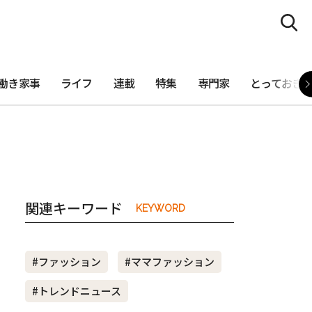
働き家事
ライフ
連載
特集
専門家
とっておき
関連キーワード
KEYWORD
#ファッション
#ママファッション
#トレンドニュース