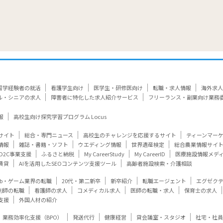
留学経験者の就活
看護学生向け
医学生・研修医向け
転職・求人情報
海外求人
ル・シニアの求人
障害者に特化した求人紹介サービス
フリーランス・副業向け業務
報
高校生向け探究学習プログラム Locus
サイト
総合・専門ニュース
高校生のチャレンジを応援するサイト
ティーンマー
情報
雑誌・書籍・ソフト
ウエディング情報
世界遺産検定
総合農業情報サイ
D2C事業支援
ふるさと納税
My CareerStudy
My CareerID
医療施設情報メデ
賃貸
AIを活用したSEOコンテンツ支援ツール
高齢者施設検索・介護相談
eb・ゲーム業界の転職
20代・第二新卒
新卒紹介
転職エージェント
エグゼク
剤師の転職
看護師の求人
コメディカル求人
医師の転職・求人
保育士の求人
支援
外国人材の紹介
業務効率化支援（BPO）
発送代行
健康経営
貸会議室・スタジオ
社宅・社員