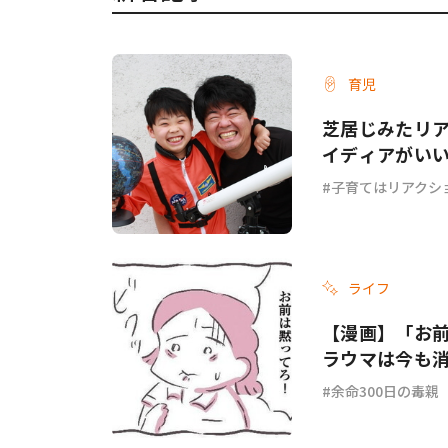
育児
芝居じみたリ
イディアがい
子育てはリアクシ
ライフ
【漫画】「お
ラウマは今も消
余命300日の毒親