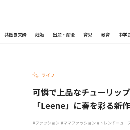
共働き夫婦
妊娠
出産・産後
育児
教育
中学
ライフ
可憐で上品なチューリップ
「Leene」に春を彩る新
#ファッション
#ママファッション
#トレンドニュー