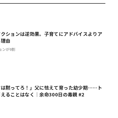
アクションは逆効果。子育てにアドバイスよりア
い理由
ョンが9割
前は黙ってろ！」父に怯えて育った幼少期……ト
えることはなく｜余命300日の毒親 #2