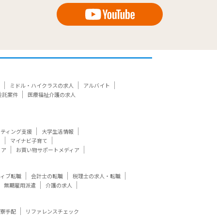
ミドル・ハイクラスの求人
アルバイト
委託案件
医療福祉介護の求人
ケティング支援
大学生活情報
ト
マイナビ子育て
ィア
お買い物サポートメディア
ティブ転職
会計士の転職
税理士の求人・転職
無期雇用派遣
介護の求人
寮手配
リファレンスチェック