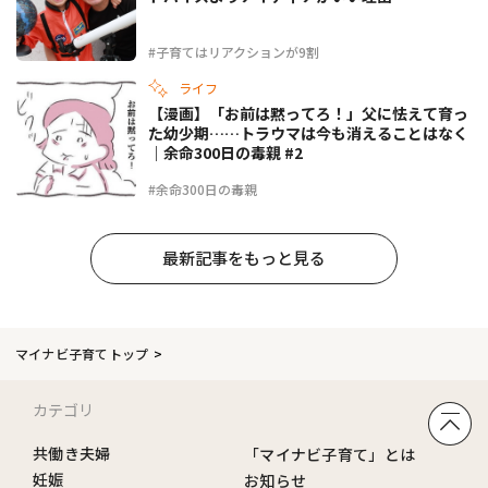
#子育てはリアクションが9割
ライフ
【漫画】「お前は黙ってろ！」父に怯えて育っ
た幼少期……トラウマは今も消えることはなく
｜余命300日の毒親 #2
#余命300日の毒親
最新記事をもっと見る
マイナビ子育てトップ
カテゴリ
共働き夫婦
「マイナビ子育て」とは
妊娠
お知らせ