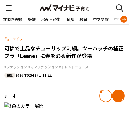
共働き夫婦
妊娠
出産・産後
育児
教育
中学受験
中学生
ライフ
可憐で上品なチューリップ刺繍。ツーハッチの補正
ブラ「Leene」に春を彩る新作が登場
#ファッション
#ママファッション
#トレンドニュース
2026年02月27日 11:22
掲載
3
4