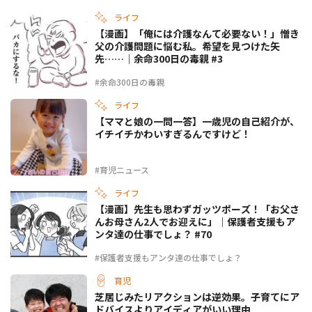
ライフ
【漫画】「俺には介護なんて必要ない！」憎き
父の介護問題に悩む私。希望を見つけた矢
先……｜余命300日の毒親 #3
#余命300日の毒親
ライフ
【ママと娘の一問一答】一歳児の自己紹介が、
イチイチかわいすぎるんですけど！
#育児ニュース
ライフ
【漫画】先生も思わずガッツポーズ！「お父さ
んお母さん2人でお迎えに」｜保護者支援もア
ンタ達の仕事でしょ？ #70
#保護者支援もアンタ達の仕事でしょ？
育児
芝居じみたリアクションは逆効果。子育てにア
ドバイスよりアイディアがいい理由