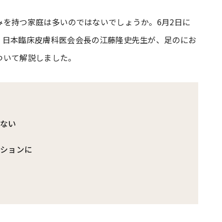
みを持つ家庭は多いのではないでしょうか。6月2日に
#共働き夫婦のセブンルール
#共働
、日本臨床皮膚科医会会長の江藤隆史先生が、足のにお
ついて解説しました。
ビーニュース
#マタニティニュース
はない
ーションに