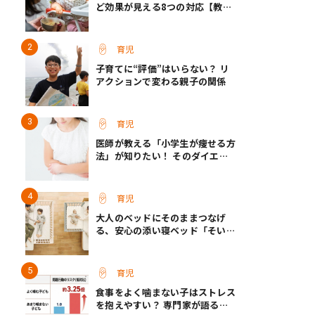
ど効果が見える8つの対応【教え
て保育士さん】
育児
子育てに“評価”はいらない？ リ
アクションで変わる親子の関係
育児
医師が教える「小学生が痩せる方
法」が知りたい！ そのダイエッ
ト方法は逆効果!?
育児
大人のベッドにそのままつなげ
る、安心の添い寝ベッド「そいね
ーるADプラス」登場
育児
食事をよく噛まない子はストレス
を抱えやすい？ 専門家が語る、