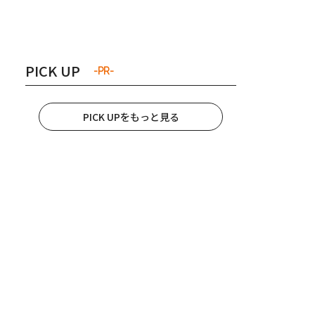
き夫婦
#産休
#育休
PICK UP
-PR-
PICK UPをもっと見る