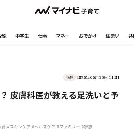
受験
中学生
仕事
マネー
おでかけ
住まい
共
2026年06月10日 11:31
掲載
？ 皮膚科医が教える足洗いと予
も靴
#スキンケア
#ヘルスケア
#ファミリー
#家族