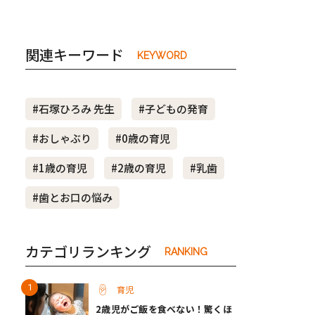
関連キーワード
KEYWORD
#石塚ひろみ 先生
#子どもの発育
#おしゃぶり
#0歳の育児
#1歳の育児
#2歳の育児
#乳歯
#歯とお口の悩み
カテゴリランキング
RANKING
育児
2歳児がご飯を食べない！驚くほ