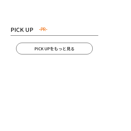
き夫婦
#産休
#育休
PICK UP
-PR-
PICK UPをもっと見る