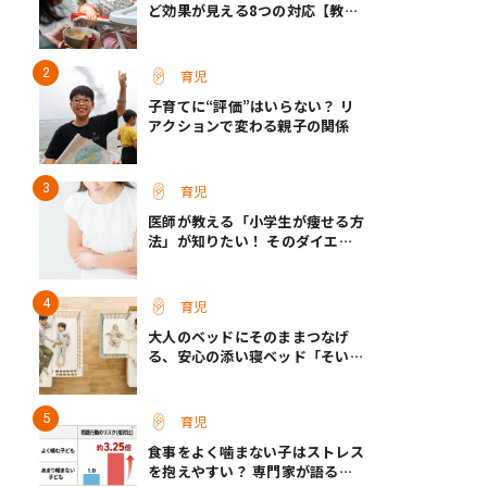
ど効果が見える8つの対応【教え
て保育士さん】
育児
子育てに“評価”はいらない？ リ
アクションで変わる親子の関係
育児
医師が教える「小学生が痩せる方
法」が知りたい！ そのダイエッ
ト方法は逆効果!?
育児
大人のベッドにそのままつなげ
る、安心の添い寝ベッド「そいね
ーるADプラス」登場
育児
食事をよく噛まない子はストレス
を抱えやすい？ 専門家が語る、