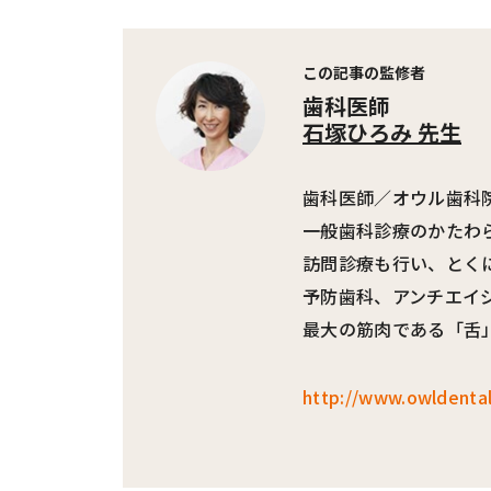
#ワンオペ育児
#コミックエッセイ
この記事の監修者
歯科医師
石塚ひろみ 先生
#渡邊大地の令和的ワーパパ道
#ベ
歯科医師／オウル歯科
一般歯科診療のかたわ
訪問診療も行い、とく
予防歯科、アンチエイ
最大の筋肉である「舌
http://www.owldenta