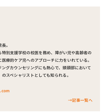
#共働き夫婦のセブンルール
#共働
ビーニュース
#マタニティニュース
院長。
ら特別支援学校の校医を務め、障がい児や高齢者の
に医療的ケア児へのアプローチに力をいれている。
ジングカウンセリングにも熱心で、頭頸部において
」のスペシャリストとしても知られる。
l.com
→記事一覧へ