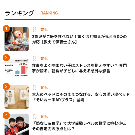
ランキング
RANKING
育児
2歳児がご飯を食べない！驚くほど効果が見える8つの
対応【教えて保育士さん】
育児
食事をよく噛まない子はストレスを抱えやすい？ 専門
家が語る、朝食が子どもに与える意外な影響
育児
大人のベッドにそのままつなげる、安心の添い寝ベッド
「そいねーるADプラス」登場
育児
「塾なし＆独学」で大学受験レベルの数学に挑む小6。
その自走力の原点とは？