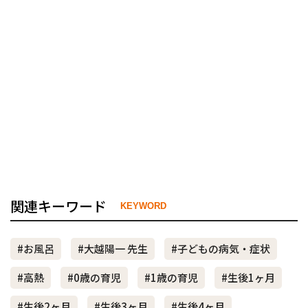
関連キーワード
KEYWORD
#お風呂
#大越陽一 先生
#子どもの病気・症状
#高熱
#0歳の育児
#1歳の育児
#生後1ヶ月
#生後2ヶ月
#生後3ヶ月
#生後4ヶ月