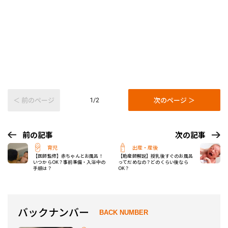
＜ 前のページ
次のページ ＞
1/2
前の記事
次の記事
育児
出産・産後
【医師監修】赤ちゃんとお風呂！
【助産師解説】授乳後すぐのお風呂
いつからOK？事前準備・入浴中の
ってだめなの？どのくらい後なら
手順は？
OK？
バックナンバー
BACK NUMBER