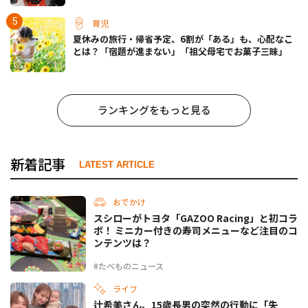
育児
夏休みの旅行・帰省予定、6割が「ある」も、心配なこ
とは？「宿題が進まない」「祖父母宅でお菓子三昧」
ランキングをもっと見る
新着記事
LATEST ARTICLE
おでかけ
スシローがトヨタ「GAZOO Racing」と初コラ
ボ！ ミニカー付きの寿司メニューなど注目のコ
ンテンツは？
#たべものニュース
ライフ
辻希美さん、15歳長男の突然の行動に「失