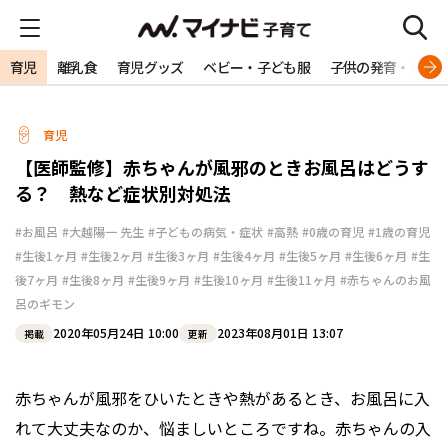
育児
離乳食
育児グッズ
ベビー・子ども服
子供の発育・発達
育児
【医師監修】赤ちゃんが風邪のときお風呂はどうす
る？ 熱など症状別対処法
#お風呂
#大越陽一 先生
#子どもの病気・症状
#高熱
#0歳の育児
#1歳の育児
#生後1ヶ月
#生後2ヶ月
#生後3ヶ月
#生後4ヶ月
#生後5ヶ月
#生後6ヶ月
#生
後7ヶ月
#生後8ヶ月
#生後9ヶ月
#生後10ヶ月
#生後11ヶ月
#赤ちゃんのお風
呂のギモン
2020年05月24日 10:00
2023年08月01日 13:07
掲載
更新
赤ちゃんが風邪をひいたときや熱があるとき、お風呂に入
れて大丈夫なのか、悩ましいところですね。赤ちゃんの入