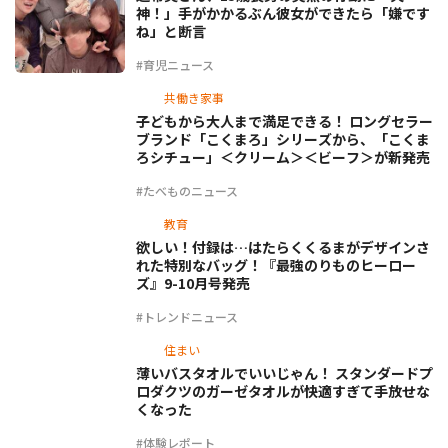
神！」手がかかるぶん彼女ができたら「嫌です
ね」と断言
#育児ニュース
共働き家事
子どもから大人まで満足できる！ ロングセラー
ブランド「こくまろ」シリーズから、「こくま
ろシチュー」＜クリーム＞＜ビーフ＞が新発売
#たべものニュース
教育
欲しい！付録は…はたらくくるまがデザインさ
れた特別なバッグ！『最強のりものヒーロー
ズ』9-10月号発売
#トレンドニュース
住まい
薄いバスタオルでいいじゃん！ スタンダードプ
ロダクツのガーゼタオルが快適すぎて手放せな
くなった
#体験レポート