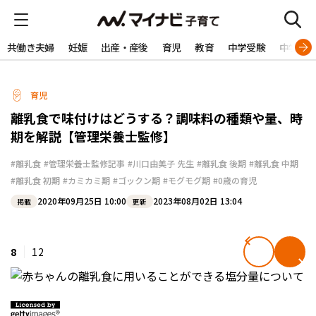
共働き夫婦
妊娠
出産・産後
育児
教育
中学受験
中学生
育児
離乳食で味付けはどうする？調味料の種類や量、時
期を解説【管理栄養士監修】
#離乳食
#管理栄養士監修記事
#川口由美子 先生
#離乳食 後期
#離乳食 中期
#離乳食 初期
#カミカミ期
#ゴックン期
#モグモグ期
#0歳の育児
2020年09月25日 10:00
2023年08月02日 13:04
掲載
更新
8
12