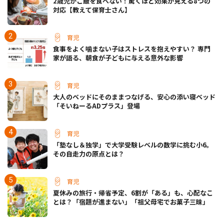
2歳児がご飯を食べない！驚くほど効果が見える8つの
対応【教えて保育士さん】
育児
食事をよく噛まない子はストレスを抱えやすい？ 専門
家が語る、朝食が子どもに与える意外な影響
育児
大人のベッドにそのままつなげる、安心の添い寝ベッド
「そいねーるADプラス」登場
育児
「塾なし＆独学」で大学受験レベルの数学に挑む小6。
その自走力の原点とは？
育児
夏休みの旅行・帰省予定、6割が「ある」も、心配なこ
とは？「宿題が進まない」「祖父母宅でお菓子三昧」