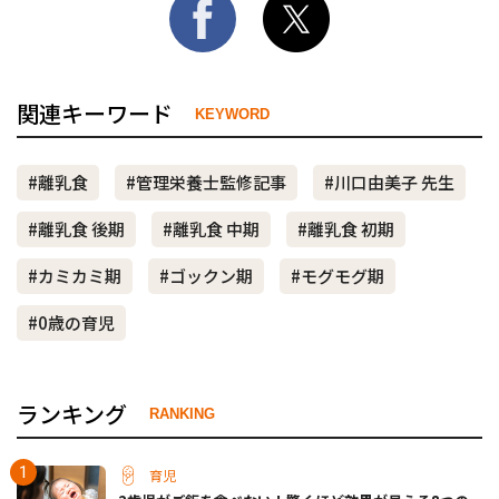
関連キーワード
KEYWORD
#離乳食
#管理栄養士監修記事
#川口由美子 先生
#離乳食 後期
#離乳食 中期
#離乳食 初期
#カミカミ期
#ゴックン期
#モグモグ期
#0歳の育児
ランキング
RANKING
育児