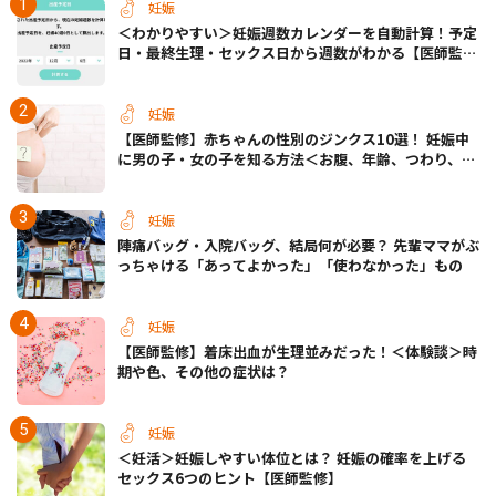
妊娠
＜わかりやすい＞妊娠週数カレンダーを自動計算！予定
日・最終生理・セックス日から週数がわかる【医師監
修】
妊娠
【医師監修】赤ちゃんの性別のジンクス10選！ 妊娠中
に男の子・女の子を知る方法＜お腹、年齢、つわり、胎
動など＞
妊娠
陣痛バッグ・入院バッグ、結局何が必要？ 先輩ママがぶ
っちゃける「あってよかった」「使わなかった」もの
妊娠
【医師監修】着床出血が生理並みだった！＜体験談＞時
期や色、その他の症状は？
妊娠
＜妊活＞妊娠しやすい体位とは？ 妊娠の確率を上げる
セックス6つのヒント【医師監修】