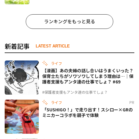
ランキングをもっと見る
新着記事
LATEST ARTICLE
ライフ
【漫画】あの夫婦の話し合いはうまくいった？
保育士たちがソワソワしてしまう理由は…｜保
護者支援もアンタ達の仕事でしょ？ #69
#保護者支援もアンタ達の仕事でしょ？
ライフ
PR
「SUSHIGO！」で走り出す！スシロー×GRの
ミニカーコラボを親子で体験