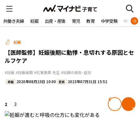
共働き夫婦
妊娠
出産・産後
育児
教育
中学受験
中学生
妊娠
【医師監修】妊娠後期に動悸・息切れする原因とセ
ルフケア
#妊娠
#妊娠後期
#松峯美貴 先生
#妊婦の病気･症状
2020年08月23日 10:00
2023年07月31日 15:52
掲載
更新
2
3