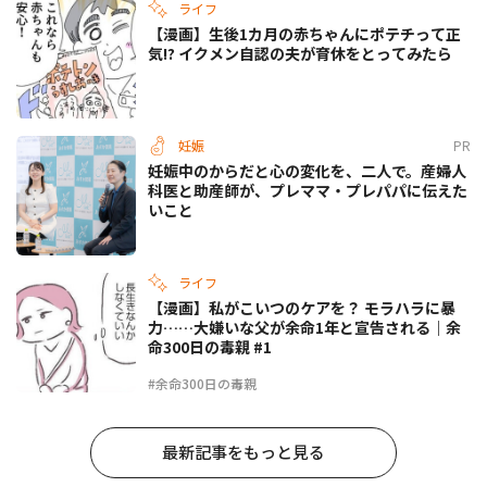
ライフ
【漫画】生後1カ月の赤ちゃんにポテチって正
気!? イクメン自認の夫が育休をとってみたら
妊娠
PR
妊娠中のからだと心の変化を、二人で。産婦人
科医と助産師が、プレママ・プレパパに伝えた
いこと
ライフ
【漫画】私がこいつのケアを？ モラハラに暴
力……大嫌いな父が余命1年と宣告される｜余
命300日の毒親 #1
#余命300日の毒親
最新記事をもっと見る