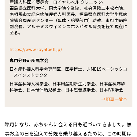
産婦人科医／葵鍾会 ロイヤルベル クリニック。
福島県立医科大学、同大学院卒業後、社会保険二本松病院、
南相馬市立総合病院産婦人科医長、福島県立医科大学附属病
院総合周産期センター（母体・胎児部門）助教、東府中病院
副院長、アルテミスウィメンズホスピタル院長を経て現在に
至る。
https://www.royalbell.jp/
専門分野or所属学会
日本産科婦人科学会専門医、医学博士、J-MELSベーシックコ
ースインストラクター
日本産科婦人科学会、日本周産期新生児学会、日本産科麻酔
科学会、日本母体胎児学会、日本超音波学会、日本IVR学会
→記事一覧へ
臨月になり、赤ちゃんに会える日も近づいてきました。無
事お産の日を迎えて分娩を乗り越えるために、この時期は