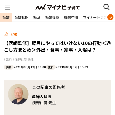
妊娠
妊娠初期
妊活
妊娠後期
妊娠中期
マイナートラブル
妊娠
【医師監修】臨月にやってはいけない10の行動＜過
ごし方まとめ＞外出・食事・家事・入浴は？
#臨月
#浅野仁覚 先生
2021年05月19日 10:00
2023年08月07日 15:09
掲載
更新
この記事の監修者
産婦人科医
浅野仁覚 先生