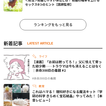
＜妊活＞妊娠しやすい体位とは？ 妊娠の確率を上げる
セックス6つのヒント【医師監修】
ランキングをもっと見る
新着記事
LATEST ARTICLE
ライフ
【漫画】「お前は黙ってろ！」父に怯えて育っ
た幼少期……トラウマは今も消えることはなく
｜余命300日の毒親 #2
#余命300日の毒親
教育
これはハマる！ 理科好きになる魔法キット『学
研の科学 きらめく宝石結晶』やってみた！【本
音レビュー】