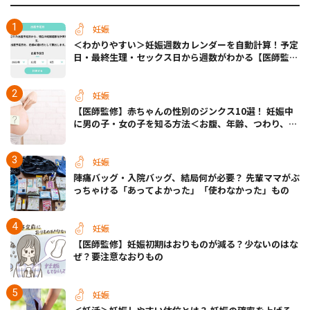
妊娠
＜わかりやすい＞妊娠週数カレンダーを自動計算！予定
日・最終生理・セックス日から週数がわかる【医師監
修】
妊娠
【医師監修】赤ちゃんの性別のジンクス10選！ 妊娠中
に男の子・女の子を知る方法＜お腹、年齢、つわり、胎
動など＞
妊娠
陣痛バッグ・入院バッグ、結局何が必要？ 先輩ママがぶ
っちゃける「あってよかった」「使わなかった」もの
妊娠
【医師監修】妊娠初期はおりものが減る？少ないのはな
ぜ？要注意なおりもの
妊娠