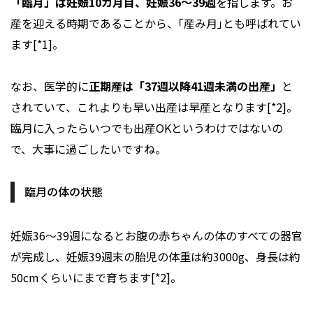
「臨月」は妊娠10カ月目、妊娠36～39週
を指します。お
産を迎える時期であることから、｢産み月｣とも呼ばれてい
ます[*1]。
なお、医学的に
正期産は「37週以降41週未満の出産」
と
されていて、これよりも早い出産は早産となります[*2]。
臨月に入ったらいつでも出産OKというわけではないの
で、大事に過ごしたいですね。
臨月の体の状態
妊娠36～39週になるとお腹の赤ちゃんの体のすべての器官
が完成し、妊娠39週末の胎児の体重は約3000g、身長は約
50cmくらいにまで育ちます[*2]。