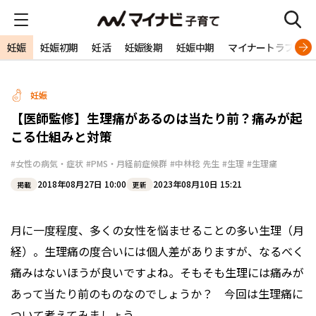
妊娠
妊娠初期
妊活
妊娠後期
妊娠中期
マイナートラブル
妊娠
【医師監修】生理痛があるのは当たり前？痛みが起
こる仕組みと対策
#女性の病気・症状
#PMS・月経前症候群
#中林稔 先生
#生理
#生理痛
2018年08月27日 10:00
2023年08月10日 15:21
掲載
更新
月に一度程度、多くの女性を悩ませることの多い生理（月
経）。生理痛の度合いには個人差がありますが、なるべく
痛みはないほうが良いですよね。そもそも生理には痛みが
あって当たり前のものなのでしょうか？ 今回は生理痛に
ついて考えてみましょう。