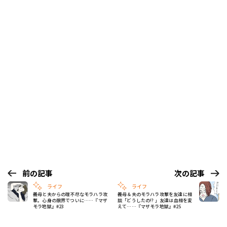
前の記事
次の記事
ライフ
ライフ
義母と夫からの理不尽なモラハラ攻
義母＆夫のモラハラ攻撃を友達に相
撃。心身の限界でついに……『マザ
談「どうしたの!? 」友達は血相を変
モラ地獄』#23
えて……『マザモラ地獄』#25