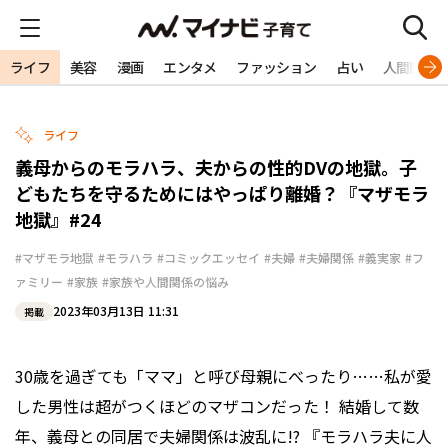
ライフ
美容
漫画
エンタメ
ファッション
占い
人間関係
ライフ
義母からのモラハラ、夫からの性的DVの地獄。子
どもたちを守るためにはやっぱり離婚？『マザモラ
地獄』#24
#マザモラ地獄
#モラハラ
#コミックエッセイ
#夫婦
#夫婦関係
#義実家
#フ
ァミリー
#家族
#家族や人間関係の悩み
2023年03月13日 11:31
掲載
30歳を過ぎても「ママ」と呼び母親にべったり……私が愛
した男性は超がつくほどのマザコンだった！ 結婚して数
年、義母との同居で夫婦関係は波乱に!? 『モラハラ夫に人