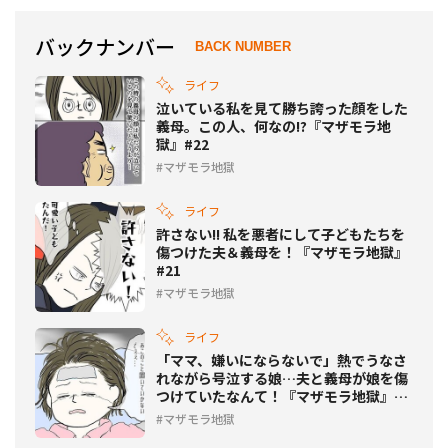
バックナンバー
BACK NUMBER
ライフ
泣いている私を見て勝ち誇った顔をした
義母。この人、何なの!?『マザモラ地
獄』#22
マザモラ地獄
ライフ
許さない!! 私を悪者にして子どもたちを
傷つけた夫＆義母を！『マザモラ地獄』
#21
マザモラ地獄
ライフ
「ママ、嫌いにならないで」熱でうなさ
れながら号泣する娘…夫と義母が娘を傷
つけていたなんて！『マザモラ地獄』
#20
マザモラ地獄