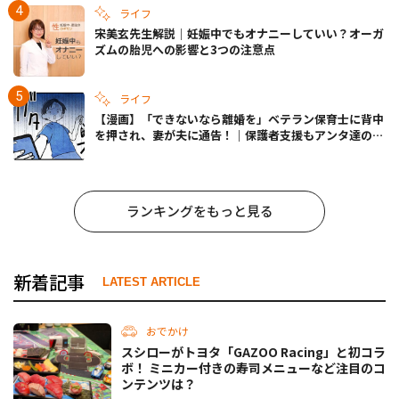
ライフ
宋美玄先生解説｜妊娠中でもオナニーしていい？オーガ
ズムの胎児への影響と3つの注意点
ライフ
【漫画】「できないなら離婚を」ベテラン保育士に背中
を押され、妻が夫に通告！｜保護者支援もアンタ達の仕
事でしょ？ #65
ランキングをもっと見る
新着記事
LATEST ARTICLE
おでかけ
スシローがトヨタ「GAZOO Racing」と初コラ
ボ！ ミニカー付きの寿司メニューなど注目のコ
ンテンツは？