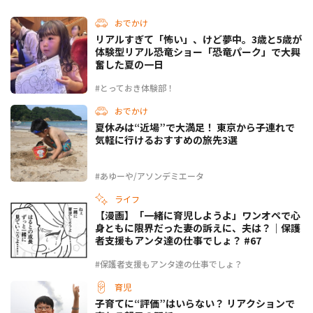
おでかけ
リアルすぎて「怖い」、けど夢中。3歳と5歳が
体験型リアル恐竜ショー「恐竜パーク」で大興
奮した夏の一日
#とっておき体験部！
おでかけ
夏休みは“近場”で大満足！ 東京から子連れで
気軽に行けるおすすめの旅先3選
#あゆーや/アソンデミエータ
ライフ
【漫画】「一緒に育児しようよ」ワンオペで心
身ともに限界だった妻の訴えに、夫は？｜保護
者支援もアンタ達の仕事でしょ？ #67
#保護者支援もアンタ達の仕事でしょ？
育児
子育てに“評価”はいらない？ リアクションで