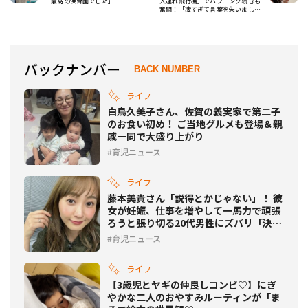
「最高の保育園でした」
人連れ飛行機」でハプニング続きも
奮闘！「凄すぎて言葉を失いまし
た」「ほんと尊敬」
バックナンバー
BACK NUMBER
ライフ
白鳥久美子さん、佐賀の義実家で第二子
のお食い初め！ ご当地グルメも登場＆親
戚一同で大盛り上がり
育児ニュース
ライフ
藤本美貴さん「説得とかじゃない」！ 彼
女が妊娠、仕事を増やして一馬力で頑張
ろうと張り切る20代男性にズバリ「決め
るのは奥さん」
育児ニュース
ライフ
【3歳児とヤギの仲良しコンビ♡】にぎ
やかな二人のおやすみルーティンが「ま