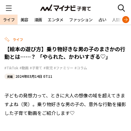
ライフ
美容
漫画
エンタメ
ファッション
占い
人間関係
ライフ
【絵本の遊び方】乗り物好きな男の子のまさかの行
動とは……？ 「やられた、かわいすぎる♡」
#TikTok
#動画
#子育て
#育児
#ファミリー
#コラム
2024年03月14日 07:11
掲載
子どもの発想力って、ときに大人の想像の域を超えてきま
すよね（笑）。乗り物好きな男の子の、意外な行動を撮影
した子育て動画をご紹介します♡