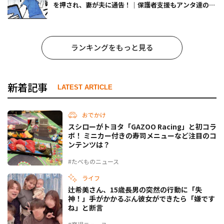
を押され、妻が夫に通告！｜保護者支援もアンタ達の仕
事でしょ？ #65
ランキングをもっと見る
新着記事
LATEST ARTICLE
おでかけ
スシローがトヨタ「GAZOO Racing」と初コラ
ボ！ ミニカー付きの寿司メニューなど注目のコ
ンテンツは？
#たべものニュース
ライフ
辻希美さん、15歳長男の突然の行動に「失
神！」手がかかるぶん彼女ができたら「嫌です
ね」と断言