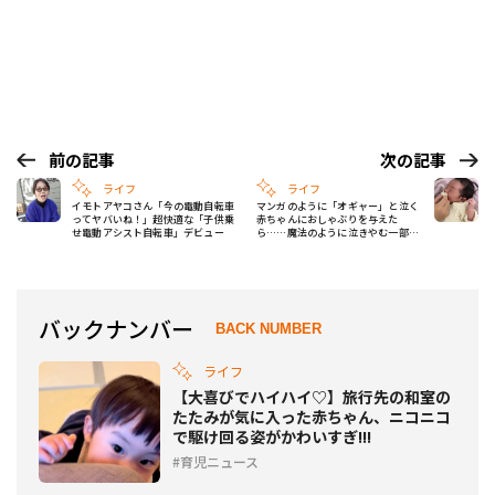
前の記事
次の記事
ライフ
ライフ
イモトアヤコさん「今の電動自転車
マンガのように「オギャー」と泣く
ってヤバいね！」超快適な「子供乗
赤ちゃんにおしゃぶりを与えた
せ電動アシスト自転車」デビュー
ら……魔法のように泣きやむ一部始
終♡
バックナンバー
BACK NUMBER
ライフ
【大喜びでハイハイ♡】旅行先の和室の
たたみが気に入った赤ちゃん、ニコニコ
で駆け回る姿がかわいすぎ!!!
育児ニュース