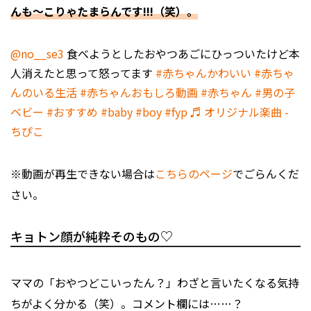
んも～こりゃたまらんです!!!（笑）。
@no__se3
食べようとしたおやつあごにひっついたけど本
人消えたと思って怒ってます
#赤ちゃんかわいい
#赤ちゃ
んのいる生活
#赤ちゃんおもしろ動画
#赤ちゃん
#男の子
ベビー
#おすすめ
#baby
#boy
#fyp
♬ オリジナル楽曲 -
ちぴこ
※動画が再生できない場合は
こちらのページ
でごらんくだ
さい。
キョトン顔が純粋そのもの♡
ママの「おやつどこいったん？」わざと言いたくなる気持
ちがよく分かる（笑）。コメント欄には……？