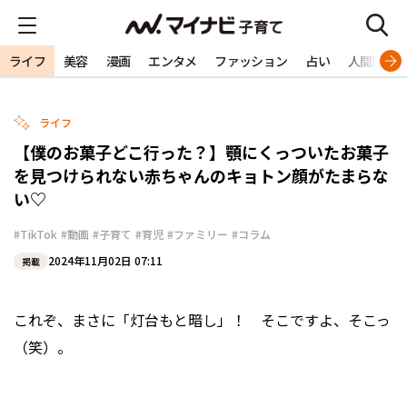
ライフ
美容
漫画
エンタメ
ファッション
占い
人間関係
ライフ
【僕のお菓子どこ行った？】顎にくっついたお菓子
を見つけられない赤ちゃんのキョトン顔がたまらな
い♡
#TikTok
#動画
#子育て
#育児
#ファミリー
#コラム
2024年11月02日 07:11
掲載
これぞ、まさに「灯台もと暗し」！ そこですよ、そこっ
（笑）。