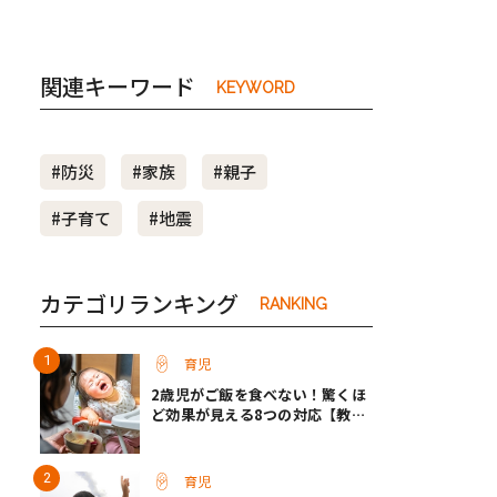
関連キーワード
KEYWORD
#防災
#家族
#親子
#子育て
#地震
カテゴリランキング
RANKING
育児
2歳児がご飯を食べない！驚くほ
ど効果が見える8つの対応【教え
て保育士さん】
育児