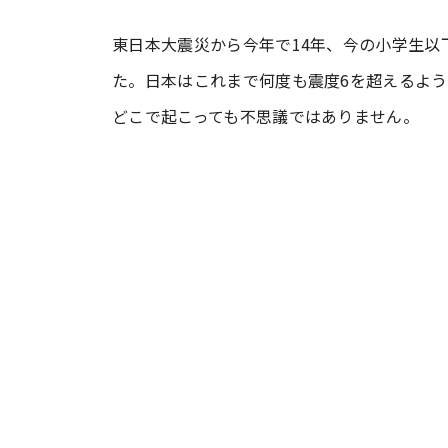
東日本大震災から今年で14年、今の小学生以
#ワンオペ育児
#コミックエッセイ
た。日本はこれまで何度も震度6を超えるよ
どこで起こっても不思議ではありません。
#渡邊大地の令和的ワーパパ道
#ベ