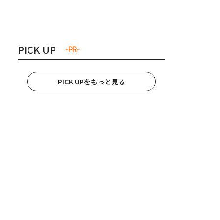
き夫婦
#産休
#育休
PICK UP
-PR-
PICK UPをもっと見る