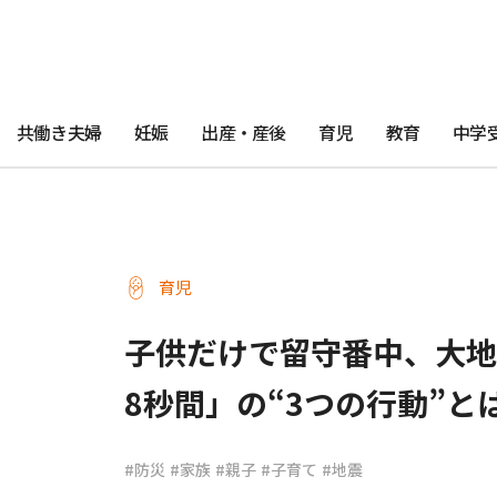
共働き夫婦
妊娠
出産・産後
育児
教育
中学
育児
子供だけで留守番中、大地
8秒間」の“3つの行動”と
#防災
#家族
#親子
#子育て
#地震