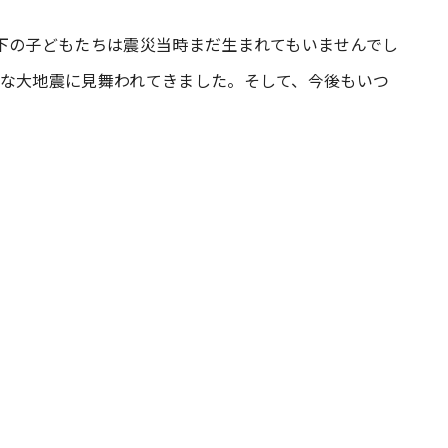
下の子どもたちは震災当時まだ生まれてもいませんでし
#共働き夫婦のセブンルール
#共働
うな大地震に見舞われてきました。そして、今後もいつ
ビーニュース
#マタニティニュース