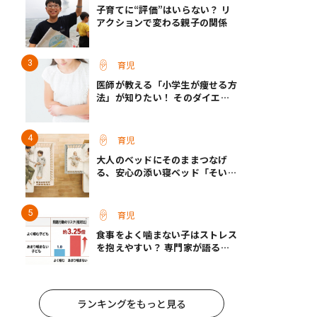
子育てに“評価”はいらない？ リ
アクションで変わる親子の関係
育児
医師が教える「小学生が痩せる方
法」が知りたい！ そのダイエッ
ト方法は逆効果!?
育児
大人のベッドにそのままつなげ
る、安心の添い寝ベッド「そいね
ーるADプラス」登場
育児
食事をよく噛まない子はストレス
を抱えやすい？ 専門家が語る、
朝食が子どもに与える意外な影響
ランキングをもっと見る