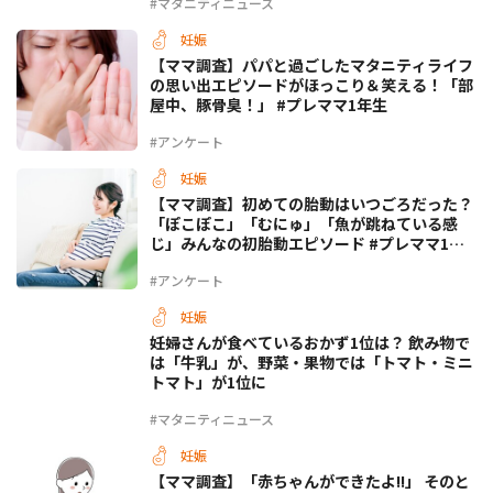
#マタニティニュース
妊娠
【ママ調査】パパと過ごしたマタニティライフ
の思い出エピソードがほっこり＆笑える！「部
屋中、豚骨臭！」 #プレママ1年生
#アンケート
妊娠
【ママ調査】初めての胎動はいつごろだった？
「ぽこぽこ」「むにゅ」「魚が跳ねている感
じ」みんなの初胎動エピソード #プレママ1年
生
#アンケート
妊娠
妊婦さんが食べているおかず1位は？ 飲み物で
は「牛乳」が、野菜・果物では「トマト・ミニ
トマト」が1位に
#マタニティニュース
妊娠
【ママ調査】「赤ちゃんができたよ!!」 そのと