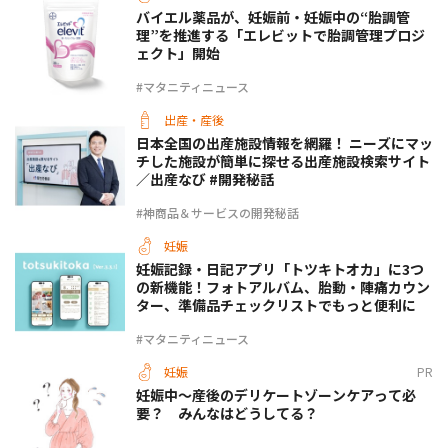
バイエル薬品が、妊娠前・妊娠中の“胎調管
理”を推進する「エレビットで胎調管理プロジ
ェクト」開始
#マタニティニュース
出産・産後
日本全国の出産施設情報を網羅！ ニーズにマッ
チした施設が簡単に探せる出産施設検索サイト
／出産なび #開発秘話
#神商品＆サービスの開発秘話
妊娠
妊娠記録・日記アプリ「トツキトオカ」に3つ
の新機能！フォトアルバム、胎動・陣痛カウン
ター、準備品チェックリストでもっと便利に
#マタニティニュース
妊娠
PR
妊娠中〜産後のデリケートゾーンケアって必
要？ みんなはどうしてる？