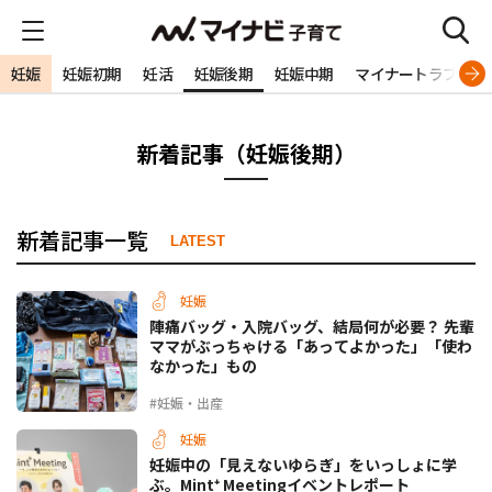
妊娠
妊娠初期
妊活
妊娠後期
妊娠中期
マイナートラブル
新着記事（妊娠後期）
新着記事一覧
LATEST
妊娠
陣痛バッグ・入院バッグ、結局何が必要？ 先輩
ママがぶっちゃける「あってよかった」「使わ
なかった」もの
#妊娠・出産
妊娠
妊娠中の「見えないゆらぎ」をいっしょに学
ぶ。Mint⁺ Meetingイベントレポート