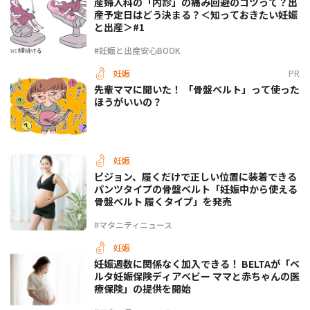
産婦人科の「内診」の痛み回避のコツって？出
産予定日はどう決まる？＜知っておきたい妊娠
と出産＞#1
#妊娠と出産安心BOOK
妊娠
PR
先輩ママに聞いた！ 「骨盤ベルト」って使った
ほうがいいの？
妊娠
ピジョン、履くだけで正しい位置に装着できる
パンツタイプの骨盤ベルト「妊娠中から使える
骨盤ベルト 履くタイプ」を発売
#マタニティニュース
妊娠
妊娠週数に関係なく加入できる！ BELTAが「ベ
ルタ妊娠保険ディアベビー ママと赤ちゃんの医
療保険」の提供を開始