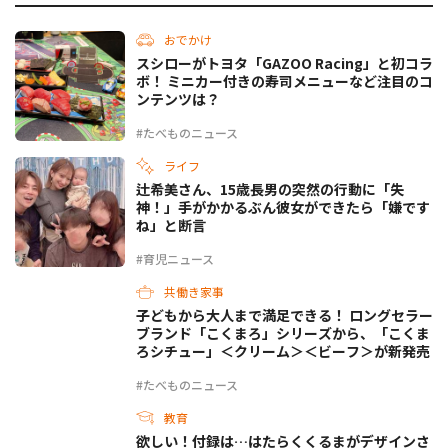
おでかけ
スシローがトヨタ「GAZOO Racing」と初コラ
ボ！ ミニカー付きの寿司メニューなど注目のコ
ンテンツは？
#たべものニュース
ライフ
辻希美さん、15歳長男の突然の行動に「失
神！」手がかかるぶん彼女ができたら「嫌です
ね」と断言
#育児ニュース
共働き家事
子どもから大人まで満足できる！ ロングセラー
ブランド「こくまろ」シリーズから、「こくま
ろシチュー」＜クリーム＞＜ビーフ＞が新発売
#たべものニュース
教育
欲しい！付録は…はたらくくるまがデザインさ