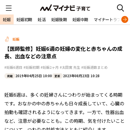
妊娠
妊娠初期
妊活
妊娠後期
妊娠中期
マイナートラブル
妊娠
【医師監修】妊娠6週の妊婦の変化と赤ちゃんの成
長、出血などの注意点
#妊娠6週目
#妊娠初期
#妊娠2ヶ月
#太田寛 先生
#妊娠週数まとめ
2019年04月25日 10:00
2023年08月23日 10:28
掲載
更新
妊娠6週は、多くの妊婦さんにつわりが始まってくる時期
です。おなかの中の赤ちゃんも日々成長していて、心臓の
拍動も確認されるようになってきます。一方で、性器出血
など、注意が必要なことも。この時期、気を付けたいこと
について、つわりの対処方法とともに紹介します。