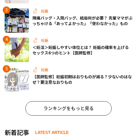
妊娠
陣痛バッグ・入院バッグ、結局何が必要？ 先輩ママがぶ
っちゃける「あってよかった」「使わなかった」もの
妊娠
＜妊活＞妊娠しやすい体位とは？ 妊娠の確率を上げる
セックス6つのヒント【医師監修】
妊娠
【医師監修】妊娠初期はおりものが減る？少ないのはな
ぜ？要注意なおりもの
ランキングをもっと見る
新着記事
LATEST ARTICLE