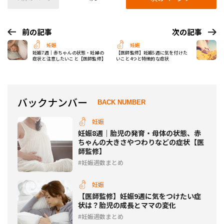
前の記事
次の記事
妊娠
妊娠
妊娠7週｜赤ちゃんの状態・妊婦の
【医師監修】妊娠5週に気を付けた
症状と注意したいこと【医師監修】
いこと4つと特徴的な症状
バックナンバー
BACK NUMBER
妊娠
妊娠8週｜胎児の発育・母体の状態、赤
ちゃんの大きさやつわりなどの症状【医
師監修】
妊娠週数まとめ
妊娠
【医師監修】妊娠9週に気をつけたい症
状は？胎児の成長とママの変化
妊娠週数まとめ