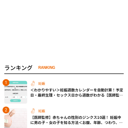
ランキング
RANKING
妊娠
＜わかりやすい＞妊娠週数カレンダーを自動計算！予定
日・最終生理・セックス日から週数がわかる【医師監
修】
妊娠
【医師監修】赤ちゃんの性別のジンクス10選！ 妊娠中
に男の子・女の子を知る方法＜お腹、年齢、つわり、胎
動など＞