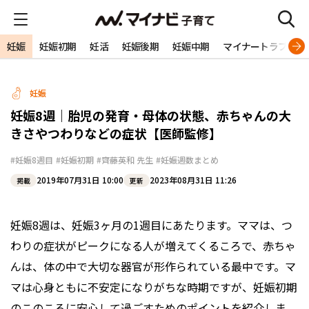
妊娠
妊娠初期
妊活
妊娠後期
妊娠中期
マイナートラブル
妊娠
妊娠8週｜胎児の発育・母体の状態、赤ちゃんの大
きさやつわりなどの症状【医師監修】
#妊娠8週目
#妊娠初期
#齊藤英和 先生
#妊娠週数まとめ
2019年07月31日 10:00
2023年08月31日 11:26
掲載
更新
妊娠8週は、妊娠3ヶ月の1週目にあたります。ママは、つ
わりの症状がピークになる人が増えてくるころで、赤ちゃ
んは、体の中で大切な器官が形作られている最中です。マ
マは心身ともに不安定になりがちな時期ですが、妊娠初期
のこのころに安心して過ごすためのポイントを紹介しま