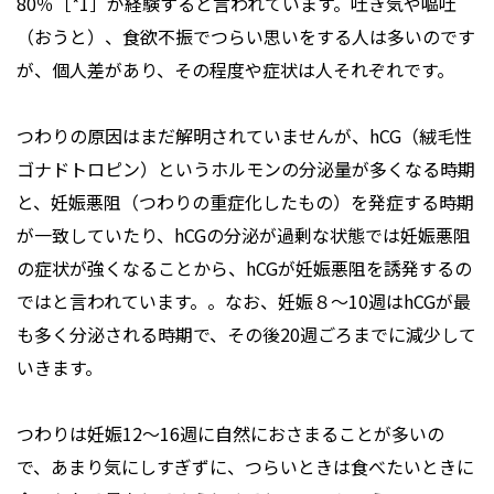
80％［*1］が経験すると言われています。吐き気や嘔吐
（おうと）、食欲不振でつらい思いをする人は多いのです
が、個人差があり、その程度や症状は人それぞれです。
つわりの原因はまだ解明されていませんが、hCG（絨毛性
ゴナドトロピン）というホルモンの分泌量が多くなる時期
と、妊娠悪阻（つわりの重症化したもの）を発症する時期
が一致していたり、hCGの分泌が過剰な状態では妊娠悪阻
の症状が強くなることから、hCGが妊娠悪阻を誘発するの
ではと言われています。。なお、妊娠８～10週はhCGが最
も多く分泌される時期で、その後20週ごろまでに減少して
いきます。
つわりは妊娠12～16週に自然におさまることが多いの
で、あまり気にしすぎずに、つらいときは食べたいときに