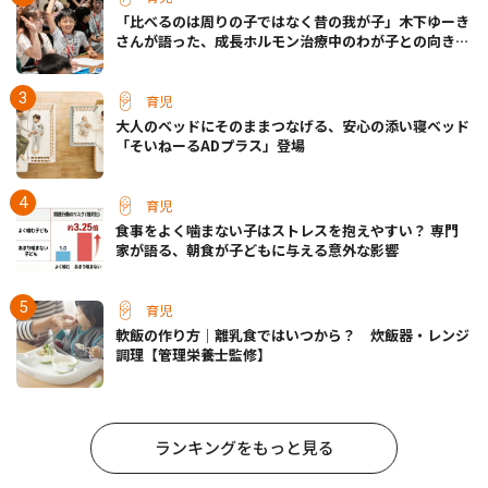
「比べるのは周りの子ではなく昔の我が子」木下ゆーき
さんが語った、成長ホルモン治療中のわが子との向き合
い方
育児
大人のベッドにそのままつなげる、安心の添い寝ベッド
「そいねーるADプラス」登場
育児
食事をよく噛まない子はストレスを抱えやすい？ 専門
家が語る、朝食が子どもに与える意外な影響
育児
軟飯の作り方｜離乳食ではいつから？ 炊飯器・レンジ
調理【管理栄養士監修】
ランキングをもっと見る