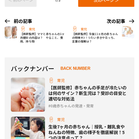
次のページ ＞
1/3
前の記事
次の記事
育児
育児
【医師監修】ママと赤ちゃんの1ヶ
【医師監修】生後11ヶ月の赤ちゃん
月健診の内容は？ やること、費
の特徴4つ！つたい歩きや立っち、
用、持ち物
言葉の理解は？
バックナンバー
BACK NUMBER
育児
【医師監修】赤ちゃんの手足が冷たいの
は何のサイン？新生児は？受診の目安と
適切な対処法
0歳赤ちゃんの発達・発育
育児
生後7ヶ月の赤ちゃん｜授乳・離乳食や
ねんねの特徴、歯の様子を徹底解説！5
つの注意点って？