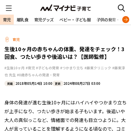
育児
離乳食
育児グッズ
ベビー・子ども服
子供の発育・発達
育児
生後10ヶ月の赤ちゃんの体重、発達をチェック！3
回食、つたい歩きや後追いは？【医師監修】
#生後10ヶ月
#育児
#子どもの発育
#つかまり立ち
#藤東クリニック
#藤東淳
也 先生
#0歳赤ちゃんの発達・発育
2018年05月14日 10:00
2024年08月27日 03:00
掲載
更新
身体の発達が進む生後10ヶ月にはハイハイやつかまり立ち
が上手になり、つたい歩きが始まる子もいます。後追いや
大人の真似っこなど、情緒面での発達も目立つように。大
人が言っていることを理解するようになる頃なので、コミ