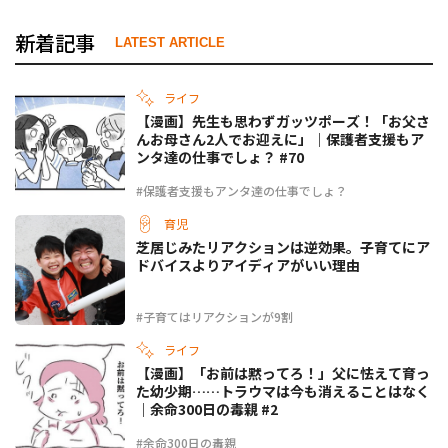
新着記事
LATEST ARTICLE
ライフ
【漫画】先生も思わずガッツポーズ！「お父さ
んお母さん2人でお迎えに」｜保護者支援もア
ンタ達の仕事でしょ？ #70
#保護者支援もアンタ達の仕事でしょ？
育児
芝居じみたリアクションは逆効果。子育てにア
ドバイスよりアイディアがいい理由
#子育てはリアクションが9割
ライフ
【漫画】「お前は黙ってろ！」父に怯えて育っ
た幼少期……トラウマは今も消えることはなく
｜余命300日の毒親 #2
#余命300日の毒親