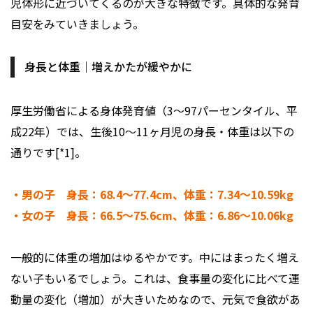
児体形に近づいてくるのが大きな特徴です。具体的な発育
目安をみていきましょう。
身長と体重｜増えかたが緩やかに
厚生労働省による身体発育値（3～97パーセンタイル、平
成22年）では、生後10～11ヶ月児の身長・体重は以下の
通りです[*1]。
・男の子 身長：68.4～77.4cm、体重：7.34～10.59kg
・女の子 身長：66.5～75.6cm、体重：6.86～10.06kg
一般的に体重の増加はゆるやかです。中にはまったく増え
ない子もいるでしょう。これは、食事量の変化に比べて運
動量の変化（増加）が大きいためなので、元気で食欲があ