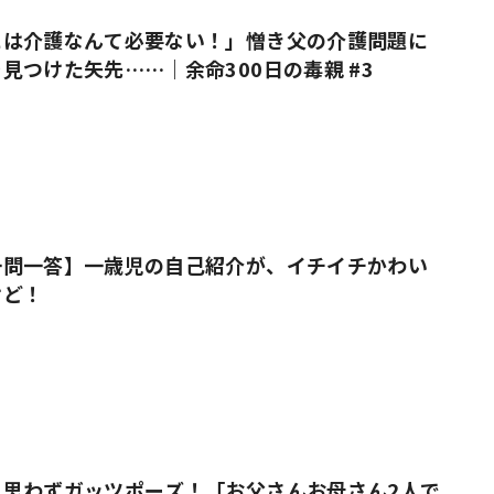
には介護なんて必要ない！」憎き父の介護問題に
見つけた矢先……｜余命300日の毒親 #3
一問一答】一歳児の自己紹介が、イチイチかわい
けど！
も思わずガッツポーズ！「お父さんお母さん2人で