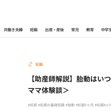
共働き夫婦
妊娠
出産・産後
育児
教育
中学
妊娠
【助産師解説】胎動はいつ
ママ体験談＞
#妊娠
#妊娠の基礎知識
#胎動
#妊娠5ヶ月
#妊娠6ヶ