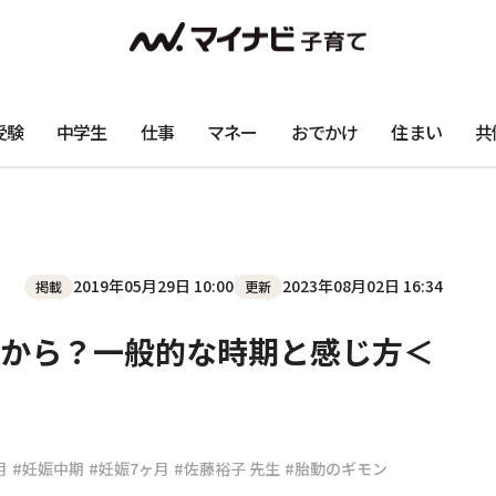
受験
中学生
仕事
マネー
おでかけ
住まい
共
2019年05月29日 10:00
2023年08月02日 16:34
掲載
更新
から？一般的な時期と感じ方＜
月
#妊娠中期
#妊娠7ヶ月
#佐藤裕子 先生
#胎動のギモン