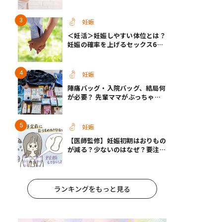
女の子を知る方法＜お腹、年齢、
つわり、胎動など＞
妊娠
＜妊活＞妊娠しやすい体位とは？
妊娠の確率を上げるセックス6つ
のヒント【医師監修】
妊娠
陣痛バッグ・入院バッグ、結局何
が必要？ 先輩ママがぶっちゃけ
る「あってよかった」「使わなか
った」もの
妊娠
【医師監修】妊娠初期はおりもの
が減る？少ないのはなぜ？要注意
なおりもの
ランキングをもっと見る