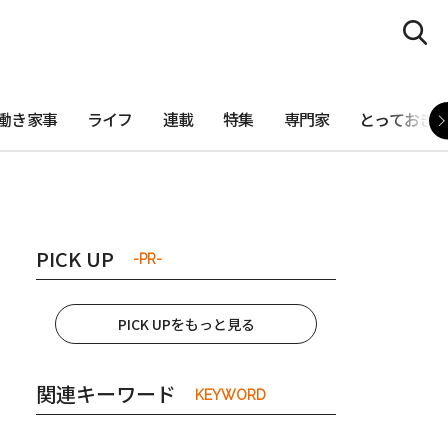
働き家事
ライフ
連載
特集
専門家
とっておき
PICK UP
-PR-
PICK UPをもっと見る
関連キーワード
KEYWORD