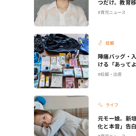
つだけ。教育
育児ニュース
妊娠
陣痛バッグ・入
ける「あって
妊娠・出産
ライフ
元モー娘。新
化と本音」告
育児ニュース