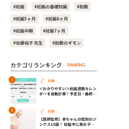
#妊娠
#妊娠の基礎知識
#胎動
き夫婦
#産休
#育休
#妊娠5ヶ月
#妊娠6ヶ月
#妊娠中期
#妊娠7ヶ月
#佐藤裕子 先生
#胎動のギモン
カテゴリランキング
RANKING
妊娠
＜わかりやすい＞妊娠週数カレン
ダーを自動計算！予定日・最終生
理・セックス日から週数がわかる
【医師監修】
妊娠
【医師監修】赤ちゃんの性別のジ
ンクス10選！ 妊娠中に男の子・