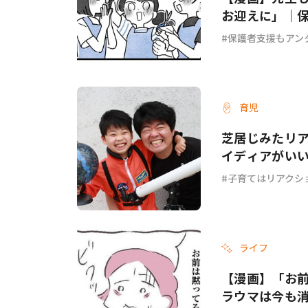
お迎えに」｜保
保護者支援もアン
育児
芝居じみたリ
イディアがい
子育てはリアクシ
ライフ
【漫画】「お
ラウマは今も消