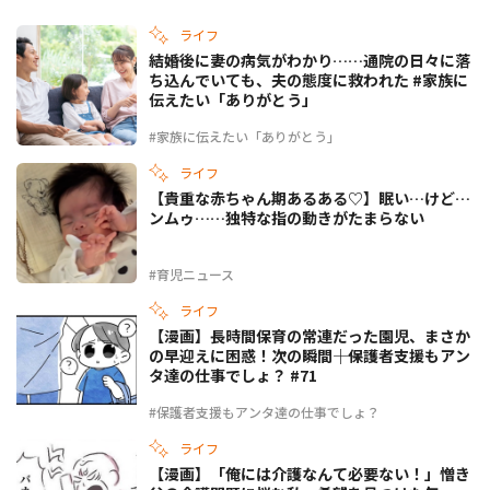
ライフ
結婚後に妻の病気がわかり……通院の日々に落
ち込んでいても、夫の態度に救われた #家族に
伝えたい「ありがとう」
#家族に伝えたい「ありがとう」
ライフ
【貴重な赤ちゃん期あるある♡】眠い…けど…
ンムゥ……独特な指の動きがたまらない
#育児ニュース
ライフ
【漫画】長時間保育の常連だった園児、まさか
の早迎えに困惑！次の瞬間――｜保護者支援もアン
タ達の仕事でしょ？ #71
#保護者支援もアンタ達の仕事でしょ？
ライフ
【漫画】「俺には介護なんて必要ない！」憎き