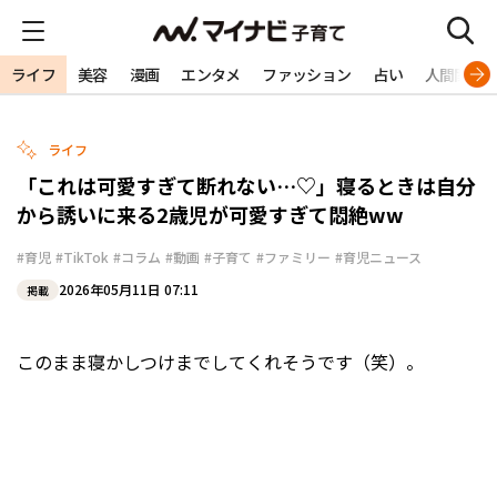
ライフ
美容
漫画
エンタメ
ファッション
占い
人間関係
ライフ
「これは可愛すぎて断れない…♡」寝るときは自分
から誘いに来る2歳児が可愛すぎて悶絶ww
#育児
#TikTok
#コラム
#動画
#子育て
#ファミリー
#育児ニュース
2026年05月11日 07:11
掲載
このまま寝かしつけまでしてくれそうです（笑）。