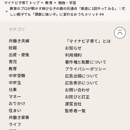
マイナビ子育てトップ
教育
勉強・学習
教育のプロが明かす伸びる子の親の共通点「素直に1回やってみる」｜忙
しい親子でも「算数に強い子」に変わるおうちメソッド #4
カテゴリ
共働き夫婦
「マイナビ子育て」とは
妊娠
お知らせ
出産・産後
利用規約
育児
著作権と転載について
教育
プライバシーポリシー
中学受験
広告出稿について
中学生
広告表示について
仕事
お問い合わせ
マネー
お詫びと訂正
おでかけ
運営会社
住まい
監修者一覧
共働き家事
ライフ