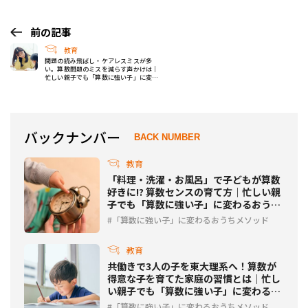
前の記事
教育
問題の読み飛ばし・ケアレスミスが多
い。算数問題のミスを減らす声かけは｜
忙しい親子でも「算数に強い子」に変わ
るおうちメソッド #3
バックナンバー
BACK NUMBER
教育
「料理・洗濯・お風呂」で子どもが算数
好きに!? 算数センスの育て方｜忙しい親
子でも「算数に強い子」に変わるおうち
メソッド #2
「算数に強い子」に変わるおうちメソッド
教育
共働きで3人の子を東大理系へ！算数が
得意な子を育てた家庭の習慣とは｜忙し
い親子でも「算数に強い子」に変わるお
うちメソッド #1
「算数に強い子」に変わるおうちメソッド