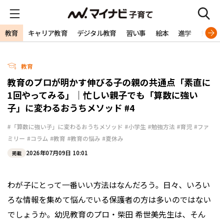
教育
キャリア教育
デジタル教育
習い事
絵本
進学
勉強
教育
教育のプロが明かす伸びる子の親の共通点「素直に
1回やってみる」｜忙しい親子でも「算数に強い
子」に変わるおうちメソッド #4
#「算数に強い子」に変わるおうちメソッド
#小学生
#勉強方法
#育児
#ファ
ミリー
#コラム
#教育
#教育の悩み
#夏休み
2026年07月09日 10:01
掲載
わが子にとって一番いい方法はなんだろう。日々、いろい
ろな情報を集めて悩んでいる保護者の方は多いのではない
でしょうか。幼児教育のプロ・柴田 希世美先生は、そん