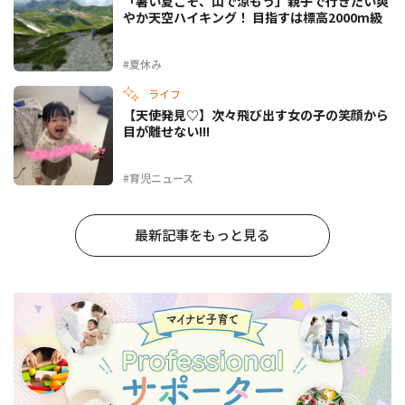
「暑い夏こそ、山で涼もう」親子で行きたい爽
やか天空ハイキング！ 目指すは標高2000m級
#夏休み
ライフ
【天使発見♡】次々飛び出す女の子の笑顔から
目が離せない!!!
#育児ニュース
最新記事をもっと見る