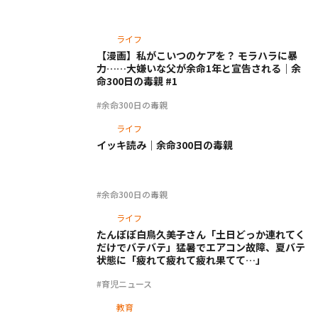
ライフ
【漫画】私がこいつのケアを？ モラハラに暴
力……大嫌いな父が余命1年と宣告される｜余
命300日の毒親 #1
#余命300日の毒親
ライフ
イッキ読み｜余命300日の毒親
#余命300日の毒親
ライフ
たんぽぽ白鳥久美子さん「土日どっか連れてく
だけでバテバテ」猛暑でエアコン故障、夏バテ
状態に「疲れて疲れて疲れ果てて…」
#育児ニュース
教育