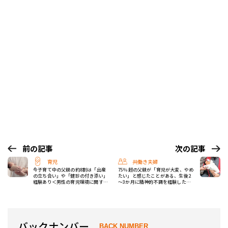
前の記事
次の記事
育児
共働き夫婦
今子育て中の父親の約8割は「出産
75％超の父親が「育児が大変、やめ
の立ち合い」や「健診の付き添い」
たい」と感じたことがある、生後2
経験あり＜男性の育児環境に関する
～3か月に精神的不調を経験した人
調査＞
も2割以上
バックナンバー
BACK NUMBER