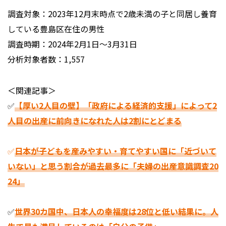
調査対象：2023年12月末時点で2歳未満の子と同居し養育
している豊島区在住の男性
調査時期：2024年2⽉1⽇〜3月31⽇
分析対象者数：1,557
＜関連記事＞
✅
【厚い2人目の壁】「政府による経済的支援」によって2
人目の出産に前向きになれた人は2割にとどまる
✅
日本が子どもを産みやすい・育てやすい国に「近づいて
いない」と思う割合が過去最多に「夫婦の出産意識調査20
24」
✅
世界30カ国中、日本人の幸福度は28位と低い結果に。人