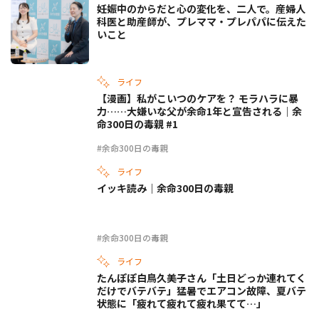
妊娠中のからだと心の変化を、二人で。産婦人
科医と助産師が、プレママ・プレパパに伝えた
いこと
ライフ
【漫画】私がこいつのケアを？ モラハラに暴
力……大嫌いな父が余命1年と宣告される｜余
命300日の毒親 #1
#余命300日の毒親
ライフ
イッキ読み｜余命300日の毒親
#余命300日の毒親
ライフ
たんぽぽ白鳥久美子さん「土日どっか連れてく
だけでバテバテ」猛暑でエアコン故障、夏バテ
状態に「疲れて疲れて疲れ果てて…」