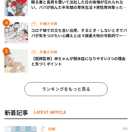
眠る妻と長男を置いて出社した日の後悔が忘れられな
い。パパが挑んだ半年間の育休生活 #男性育休取ったら
どうなった？
共働き夫婦
コロナ禍での立ち会い出産、するとき・しないときでパ
パが気をつけたい心構えとは #渡邊大地の令和的ワーパ
パ道 Vol.30
共働き夫婦
【医師監修】赤ちゃんが脱水症になりやすい3つの理由
と気づくポイント
ランキングをもっと見る
新着記事
LATEST ARTICLE
妊娠
PR