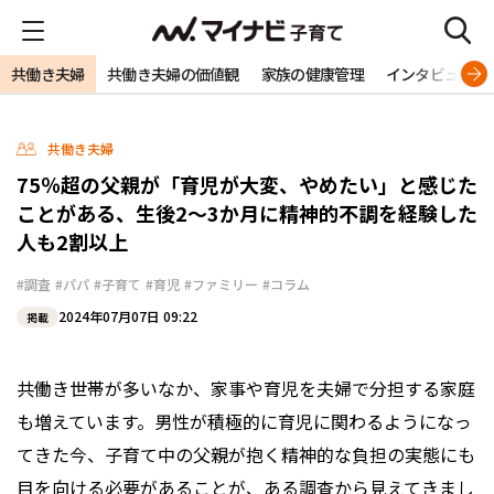
共働き夫婦
共働き夫婦の価値観
家族の健康管理
インタビュー
共働き夫婦
75％超の父親が「育児が大変、やめたい」と感じた
ことがある、生後2～3か月に精神的不調を経験した
人も2割以上
#調査
#パパ
#子育て
#育児
#ファミリー
#コラム
2024年07月07日 09:22
掲載
共働き世帯が多いなか、家事や育児を夫婦で分担する家庭
も増えています。男性が積極的に育児に関わるようになっ
てきた今、子育て中の父親が抱く精神的な負担の実態にも
目を向ける必要があることが、ある調査から見えてきまし