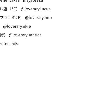
takashimayaosaka
） @loverary.lucua
2F） @loverary.mio
verary.ekie
verary.santica
enchika