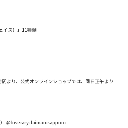
ゅフェイス）」11種類
開店時間より、公式オンラインショップでは、同日正午より
erary.daimarusapporo