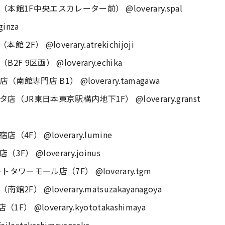
1F中央エスカレーター前） @loverary.spal
inza
 @loverary.atrekichijoji
9区画） @loverary.echika
館専門店 B1） @loverary.tamagawa
R東日本東京駅構内地下1F） @loverary.granst
） @loverary.lumine
 @loverary.joinus
ワーモール店（7F） @loverary.tgm
 @loverary.matsuzakayanagoya
@loverary.kyototakashimaya