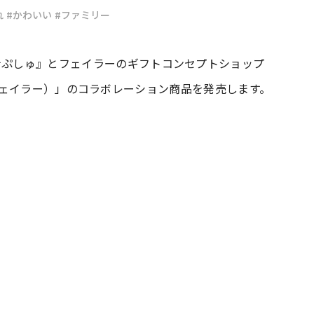
れ
#かわいい
#ファミリー
#共働き夫婦のセブンルール
#共働
ナぷしゅ』とフェイラーのギフトコンセプトショップ
 バイ フェイラー）」のコラボレーション商品を発売します。
ビーニュース
#マタニティニュース