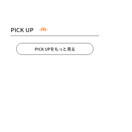
き夫婦
#産休
#育休
PICK UP
-PR-
PICK UPをもっと見る