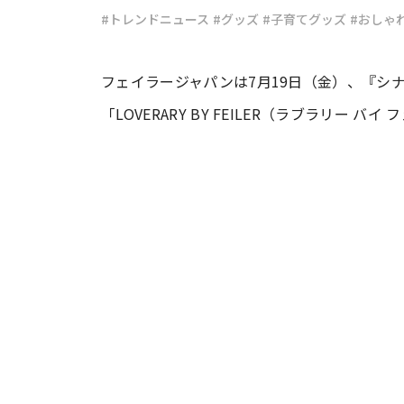
#トレンドニュース
#グッズ
#子育てグッズ
#おしゃ
#ワンオペ育児
#コミックエッセイ
フェイラージャパンは7月19日（金）、『シ
「LOVERARY BY FEILER（ラブラリー
#渡邊大地の令和的ワーパパ道
#ベ