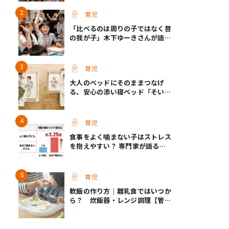
育児
「比べるのは周りの子ではなく昔
の我が子」木下ゆーきさんが語っ
た、成長ホルモン治療中のわが子
との向き合い方
育児
大人のベッドにそのままつなげ
る、安心の添い寝ベッド「そいね
ーるADプラス」登場
育児
食事をよく噛まない子はストレス
を抱えやすい？ 専門家が語る、
朝食が子どもに与える意外な影響
育児
軟飯の作り方｜離乳食ではいつか
ら？ 炊飯器・レンジ調理【管理
栄養士監修】