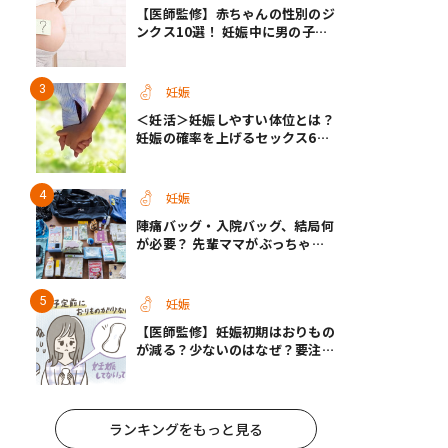
【医師監修】赤ちゃんの性別のジ
ンクス10選！ 妊娠中に男の子・
女の子を知る方法＜お腹、年齢、
つわり、胎動など＞
妊娠
＜妊活＞妊娠しやすい体位とは？
妊娠の確率を上げるセックス6つ
のヒント【医師監修】
妊娠
陣痛バッグ・入院バッグ、結局何
が必要？ 先輩ママがぶっちゃけ
る「あってよかった」「使わなか
った」もの
妊娠
【医師監修】妊娠初期はおりもの
が減る？少ないのはなぜ？要注意
なおりもの
ランキングをもっと見る