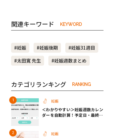
関連キーワード
KEYWORD
#妊娠
#妊娠後期
#妊娠31週目
#太田寛 先生
#妊娠週数まとめ
カテゴリランキング
RANKING
妊娠
＜わかりやすい＞妊娠週数カレン
ダーを自動計算！予定日・最終生
理・セックス日から週数がわかる
【医師監修】
妊娠