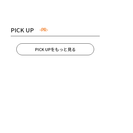
き夫婦
#産休
#育休
PICK UP
-PR-
PICK UPをもっと見る