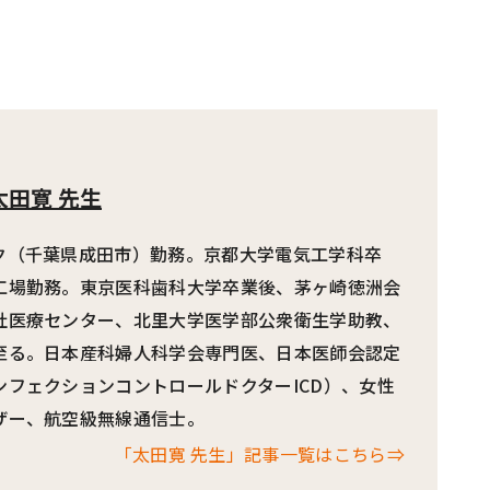
太田寛 先生
ク（千葉県成田市）勤務。京都大学電気工学科卒
工場勤務。東京医科歯科大学卒業後、茅ヶ崎徳洲会
社医療センター、北里大学医学部公衆衛生学助教、
至る。日本産科婦人科学会専門医、日本医師会認定
ンフェクションコントロールドクターICD）、女性
ザー、航空級無線通信士。
「太田寛 先生」記事一覧はこちら⇒