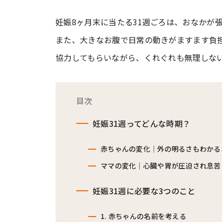
妊娠8ヶ月末に当たる31週ごろは、おなかが
#ワンオペ育児
#コミックエッセイ
また、大きなお腹で日常の動きがますます負
協力してもらいながら、くれぐれも無理しな
#渡邊大地の令和的ワーパパ道
#ベ
目次
妊娠31週ってどんな時期？
赤ちゃんの変化｜外の明るさもわかる
ママの変化｜心臓や胃が圧迫され息苦
妊娠31週に必要な3つのこと
1. 赤ちゃんの名前を考える