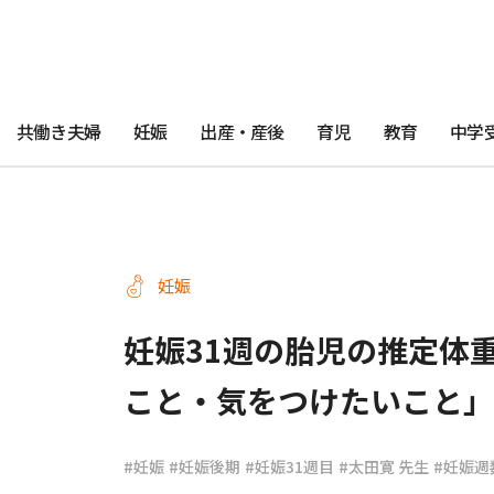
共働き夫婦
妊娠
出産・産後
育児
教育
中学
妊娠
妊娠31週の胎児の推定体
こと・気をつけたいこと」
#妊娠
#妊娠後期
#妊娠31週目
#太田寛 先生
#妊娠週